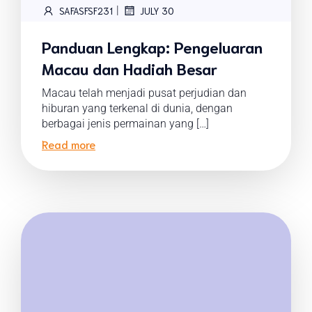
|
SAFASFSF231
JULY 30
Panduan Lengkap: Pengeluaran
Macau dan Hadiah Besar
Macau telah menjadi pusat perjudian dan
hiburan yang terkenal di dunia, dengan
berbagai jenis permainan yang […]
Read more