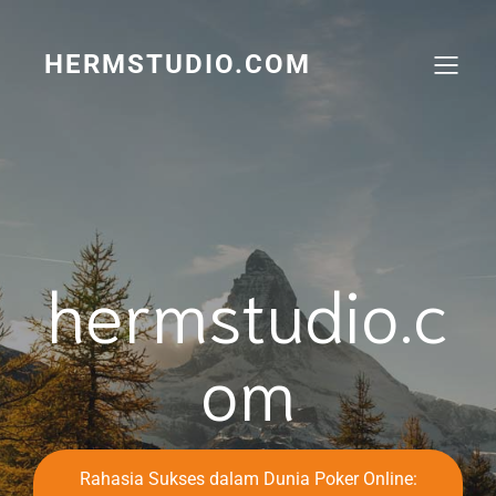
Skip
to
content
HERMSTUDIO.COM
hermstudio.c
om
Rahasia Sukses dalam Dunia Poker Online: