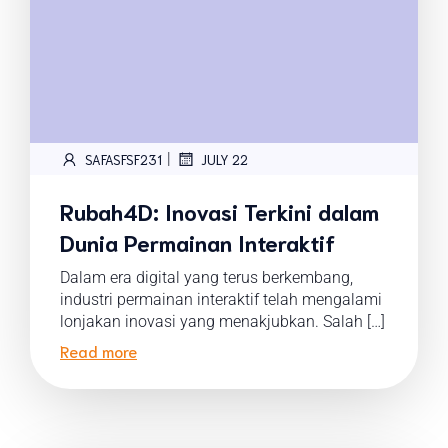
|
SAFASFSF231
JULY 22
Rubah4D: Inovasi Terkini dalam
Dunia Permainan Interaktif
Dalam era digital yang terus berkembang,
industri permainan interaktif telah mengalami
lonjakan inovasi yang menakjubkan. Salah […]
Read more