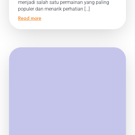
menjadi salah satu permainan yang paling
populer dan menarik perhatian […]
Read more