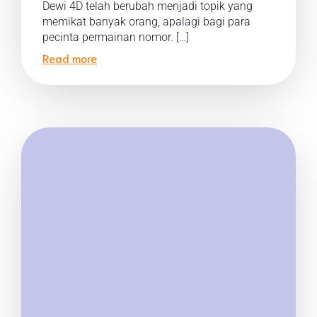
Dewi 4D telah berubah menjadi topik yang
memikat banyak orang, apalagi bagi para
pecinta permainan nomor. […]
Read more