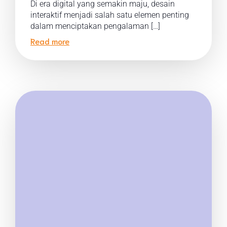
Di era digital yang semakin maju, desain
interaktif menjadi salah satu elemen penting
dalam menciptakan pengalaman […]
Read more