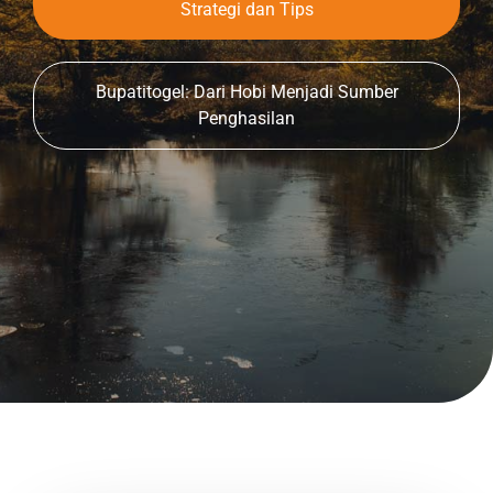
Strategi dan Tips
Bupatitogel: Dari Hobi Menjadi Sumber
Penghasilan