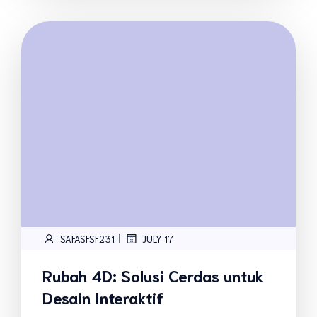
|
SAFASFSF231
JULY 17
Rubah 4D: Solusi Cerdas untuk
Desain Interaktif