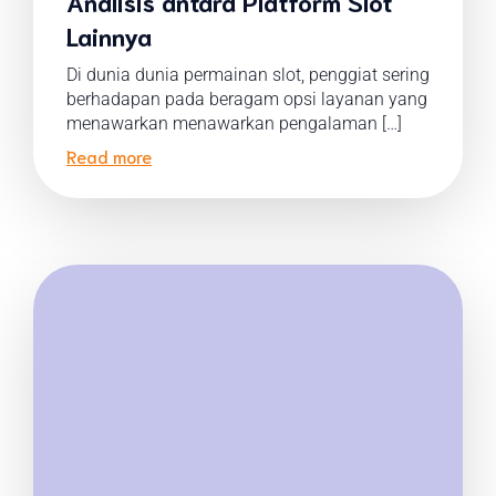
Analisis antara Platform Slot
Lainnya
Di dunia dunia permainan slot, penggiat sering
berhadapan pada beragam opsi layanan yang
menawarkan menawarkan pengalaman […]
Read more