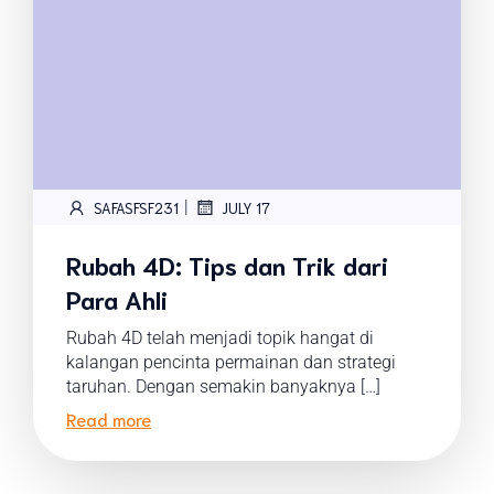
|
SAFASFSF231
JULY 17
Rubah 4D: Tips dan Trik dari
Para Ahli
Rubah 4D telah menjadi topik hangat di
kalangan pencinta permainan dan strategi
taruhan. Dengan semakin banyaknya […]
Read more