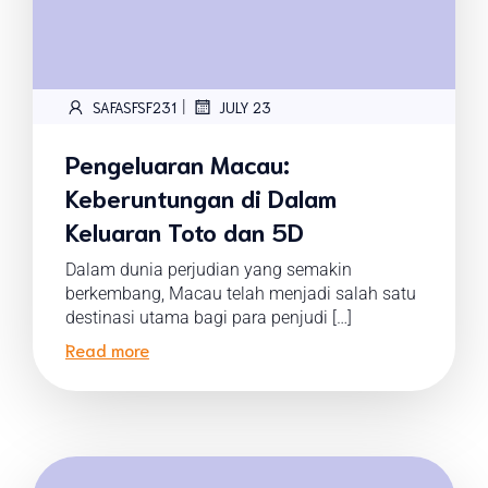
|
SAFASFSF231
JULY 23
Pengeluaran Macau:
Keberuntungan di Dalam
Keluaran Toto dan 5D
Dalam dunia perjudian yang semakin
berkembang, Macau telah menjadi salah satu
destinasi utama bagi para penjudi […]
Read more