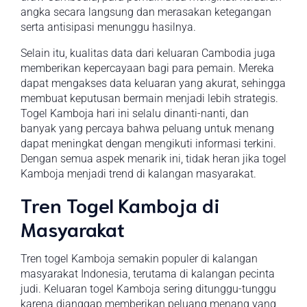
angka secara langsung dan merasakan ketegangan
serta antisipasi menunggu hasilnya.
Selain itu, kualitas data dari keluaran Cambodia juga
memberikan kepercayaan bagi para pemain. Mereka
dapat mengakses data keluaran yang akurat, sehingga
membuat keputusan bermain menjadi lebih strategis.
Togel Kamboja hari ini selalu dinanti-nanti, dan
banyak yang percaya bahwa peluang untuk menang
dapat meningkat dengan mengikuti informasi terkini.
Dengan semua aspek menarik ini, tidak heran jika togel
Kamboja menjadi trend di kalangan masyarakat.
Tren Togel Kamboja di
Masyarakat
Tren togel Kamboja semakin populer di kalangan
masyarakat Indonesia, terutama di kalangan pecinta
judi. Keluaran togel Kamboja sering ditunggu-tunggu
karena dianggap memberikan peluang menang yang