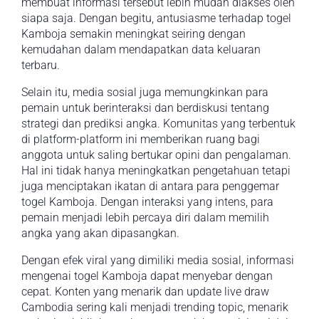
membuat informasi tersebut lebih mudah diakses oleh
siapa saja. Dengan begitu, antusiasme terhadap togel
Kamboja semakin meningkat seiring dengan
kemudahan dalam mendapatkan data keluaran
terbaru.
Selain itu, media sosial juga memungkinkan para
pemain untuk berinteraksi dan berdiskusi tentang
strategi dan prediksi angka. Komunitas yang terbentuk
di platform-platform ini memberikan ruang bagi
anggota untuk saling bertukar opini dan pengalaman.
Hal ini tidak hanya meningkatkan pengetahuan tetapi
juga menciptakan ikatan di antara para penggemar
togel Kamboja. Dengan interaksi yang intens, para
pemain menjadi lebih percaya diri dalam memilih
angka yang akan dipasangkan.
Dengan efek viral yang dimiliki media sosial, informasi
mengenai togel Kamboja dapat menyebar dengan
cepat. Konten yang menarik dan update live draw
Cambodia sering kali menjadi trending topic, menarik