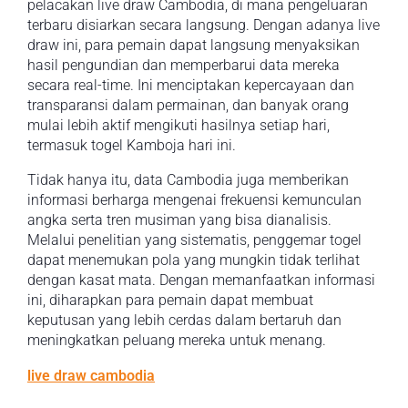
pelacakan live draw Cambodia, di mana pengeluaran
terbaru disiarkan secara langsung. Dengan adanya live
draw ini, para pemain dapat langsung menyaksikan
hasil pengundian dan memperbarui data mereka
secara real-time. Ini menciptakan kepercayaan dan
transparansi dalam permainan, dan banyak orang
mulai lebih aktif mengikuti hasilnya setiap hari,
termasuk togel Kamboja hari ini.
Tidak hanya itu, data Cambodia juga memberikan
informasi berharga mengenai frekuensi kemunculan
angka serta tren musiman yang bisa dianalisis.
Melalui penelitian yang sistematis, penggemar togel
dapat menemukan pola yang mungkin tidak terlihat
dengan kasat mata. Dengan memanfaatkan informasi
ini, diharapkan para pemain dapat membuat
keputusan yang lebih cerdas dalam bertaruh dan
meningkatkan peluang mereka untuk menang.
live draw cambodia