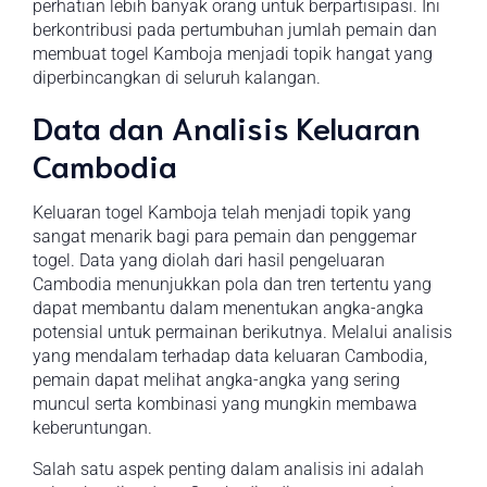
perhatian lebih banyak orang untuk berpartisipasi. Ini
berkontribusi pada pertumbuhan jumlah pemain dan
membuat togel Kamboja menjadi topik hangat yang
diperbincangkan di seluruh kalangan.
Data dan Analisis Keluaran
Cambodia
Keluaran togel Kamboja telah menjadi topik yang
sangat menarik bagi para pemain dan penggemar
togel. Data yang diolah dari hasil pengeluaran
Cambodia menunjukkan pola dan tren tertentu yang
dapat membantu dalam menentukan angka-angka
potensial untuk permainan berikutnya. Melalui analisis
yang mendalam terhadap data keluaran Cambodia,
pemain dapat melihat angka-angka yang sering
muncul serta kombinasi yang mungkin membawa
keberuntungan.
Salah satu aspek penting dalam analisis ini adalah