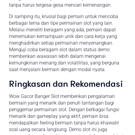
tanpa harus tergesa-gesa mencari kemenangan.
Di samping itu, krusial bagi pemain untuk mencoba
berbagai tema dan tipe permainan slot yang lain.
Melalui meneliti beragam yang ada, pemain dapat
menemukan kemampuan unik dan cara kerja yang
menghadirkan setiap permainan menyenangkan.
Menguji coba beragam slot dalam status demo
memberikan wawasan lebih dalam mengenai
kemungkinan menang dan volatilitas, yang berguna
saat menjalani bermain dengan modal nyata.
Ringkasan dan Rekomendasi
Wow Gacor Banger Slot memberikan pengalaman
bermain yang menarik dan penuh tantangan bagi
penggemar permainan slot. Dengan berbagai fungsi
menarik dan gameplay yang aktif, pemain bisa
mendapatkan feeling bermain tanpa harus khawatir
soal uang secara langsung. Demo slot ini juga