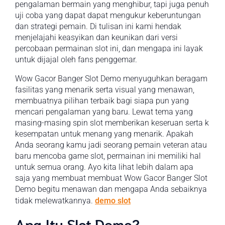
pengalaman bermain yang menghibur, tapi juga penuh
uji coba yang dapat dapat mengukur keberuntungan
dan strategi pemain. Di tulisan ini kami hendak
menjelajahi keasyikan dan keunikan dari versi
percobaan permainan slot ini, dan mengapa ini layak
untuk dijajal oleh fans penggemar.
Wow Gacor Banger Slot Demo menyuguhkan beragam
fasilitas yang menarik serta visual yang menawan,
membuatnya pilihan terbaik bagi siapa pun yang
mencari pengalaman yang baru. Lewat tema yang
masing-masing spin slot memberikan keseruan serta k
kesempatan untuk menang yang menarik. Apakah
Anda seorang kamu jadi seorang pemain veteran atau
baru mencoba game slot, permainan ini memiliki hal
untuk semua orang. Ayo kita lihat lebih dalam apa
saja yang membuat membuat Wow Gacor Banger Slot
Demo begitu menawan dan mengapa Anda sebaiknya
tidak melewatkannya.
demo slot
Apa Itu Slot Demo?