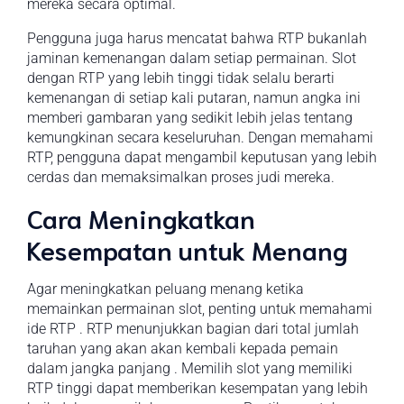
mereka secara optimal.
Pengguna juga harus mencatat bahwa RTP bukanlah
jaminan kemenangan dalam setiap permainan. Slot
dengan RTP yang lebih tinggi tidak selalu berarti
kemenangan di setiap kali putaran, namun angka ini
memberi gambaran yang sedikit lebih jelas tentang
kemungkinan secara keseluruhan. Dengan memahami
RTP, pengguna dapat mengambil keputusan yang lebih
cerdas dan memaksimalkan proses judi mereka.
Cara Meningkatkan
Kesempatan untuk Menang
Agar meningkatkan peluang menang ketika
memainkan permainan slot, penting untuk memahami
ide RTP . RTP menunjukkan bagian dari total jumlah
taruhan yang akan akan kembali kepada pemain
dalam jangka panjang . Memilih slot yang memiliki
RTP tinggi dapat memberikan kesempatan yang lebih