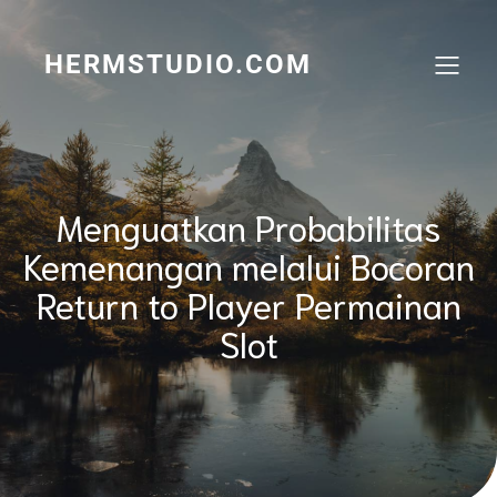
Skip
to
content
HERMSTUDIO.COM
Menguatkan Probabilitas
Kemenangan melalui Bocoran
Return to Player Permainan
Slot