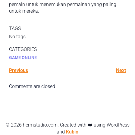
pemain untuk menemukan permainan yang paling
untuk mereka.
TAGS
No tags
CATEGORIES
GAME ONLINE
Previous
Next
Comments are closed
© 2026 hermstudio.com. Created with ❤️ using WordPress
and
Kubio