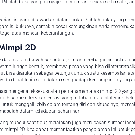
a. Pilihlah buku yang menyajikan informasi secara sistematis
ariasi isi yang ditawarkan dalam buku. Pilihlah buku yang men
agam isi bukunya, semakin besar kemungkinan Anda menemukan
ogel atau mencari keberuntungan.
 Mimpi 2D
 ke dalam alam bawah sadar kita, di mana berbagai simbol dan
 warna hingga bentuk, membawa pesan yang bisa diinterpretasik
ut bisa diartikan sebagai petunjuk untuk suatu kesempatan ata
ividu dapat lebih siap dalam menghadapi kemungkinan yang ad
nformasi mengenai eksekusi atau pemahaman atas mimpi 2D yang
tu bisa merefleksikan emosi yang tertahan atau sifat yang be
untuk menggali lebih dalam tentang diri dan situasinya, mem
 masalah dalam kehidupan sehari-hari.
g muncul saat tidur, melainkan juga merupakan sumber inspira
m mimpi 2D, kita dapat memanfaatkan pengalaman ini untuk p