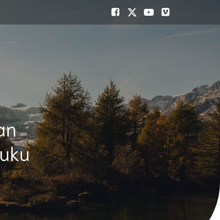
an
Buku