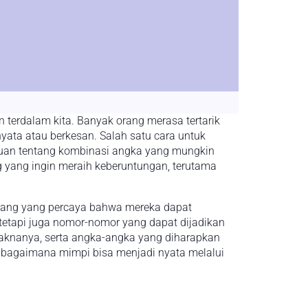
n terdalam kita. Banyak orang merasa tertarik
yata atau berkesan. Salah satu cara untuk
uan tentang kombinasi angka yang mungkin
g yang ingin meraih keberuntungan, terutama
rang yang percaya bahwa mereka dapat
tetapi juga nomor-nomor yang dapat dijadikan
maknanya, serta angka-angka yang diharapkan
n bagaimana mimpi bisa menjadi nyata melalui