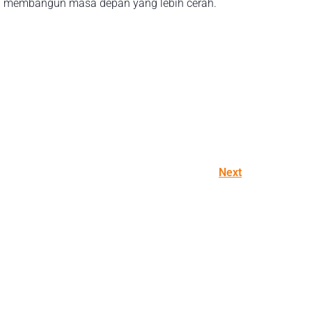
dan membangun masa depan yang lebih cerah.
Next