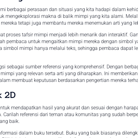
mi berbagai perasaan dan situasi yang kita hadapi dalam kehid
 mengeksplorasi makna di balik mimpi yang kita alami. Melalui
eka tetapi juga membantu mereka menemukan arti yang lebih
roses tafsir mimpi menjadi lebih menarik dan interaktif. Gamb
h pembaca untuk mengaitkan mimpi mereka dengan simbol yang
simbol mimpi hanya melalui teks, sehingga pembaca dapat 
gsi sebagai sumber referensi yang komprehensif. Dengan berbag
impi yang relevan serta arti yang diharapkan. Ini memberika
am membuat keputusan berdasarkan pengertian mereka terhad
k 2D
 untuk mendapatkan hasil yang akurat dan sesuai dengan hara
ya. Carilah referensi dari teman atau komunitas yang sudah b
ang baik.
nformasi dalam buku tersebut. Buku yang baik biasanya dileng