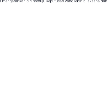
isa mengarahkan diri menuju keputusan yang lebih bijaksana 