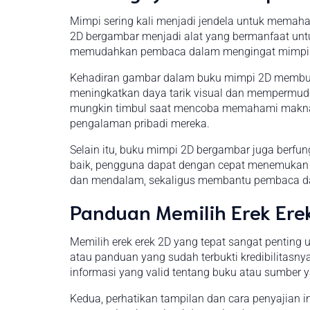
Mimpi sering kali menjadi jendela untuk memaha
2D bergambar menjadi alat yang bermanfaat untuk
memudahkan pembaca dalam mengingat mimpi mer
Kehadiran gambar dalam buku mimpi 2D membuat p
meningkatkan daya tarik visual dan mempermuda
mungkin timbul saat mencoba memahami makna 
pengalaman pribadi mereka.
Selain itu, buku mimpi 2D bergambar juga berfun
baik, pengguna dapat dengan cepat menemukan m
dan mendalam, sekaligus membantu pembaca dal
Panduan Memilih Erek Ere
Memilih erek erek 2D yang tepat sangat penting
atau panduan yang sudah terbukti kredibilitasn
informasi yang valid tentang buku atau sumber y
Kedua, perhatikan tampilan dan cara penyajian i