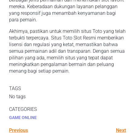
mereka. Keberadaan dukungan layanan pelanggan
yang responsif juga menambah kenyamanan bagi
para pemain.
Akhirnya, pastikan untuk memilih situs Toto yang telah
terbukti terpercaya. Situs Toto Slot Resmi memberikan
lisensi dan regulasi yang ketat, memastikan bahwa
semua permainan adil dan transparan. Dengan semua
pilihan yang ada, memilih situs yang tepat dapat
meningkatkan pengalaman bermain dan peluang
menang bagi setiap pemain.
TAGS
No tags
CATEGORIES
GAME ONLINE
Previous
Next