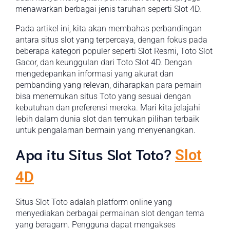
menawarkan berbagai jenis taruhan seperti Slot 4D.
Pada artikel ini, kita akan membahas perbandingan
antara situs slot yang terpercaya, dengan fokus pada
beberapa kategori populer seperti Slot Resmi, Toto Slot
Gacor, dan keunggulan dari Toto Slot 4D. Dengan
mengedepankan informasi yang akurat dan
pembanding yang relevan, diharapkan para pemain
bisa menemukan situs Toto yang sesuai dengan
kebutuhan dan preferensi mereka. Mari kita jelajahi
lebih dalam dunia slot dan temukan pilihan terbaik
untuk pengalaman bermain yang menyenangkan.
Apa itu Situs Slot Toto?
Slot
4D
Situs Slot Toto adalah platform online yang
menyediakan berbagai permainan slot dengan tema
yang beragam. Pengguna dapat mengakses