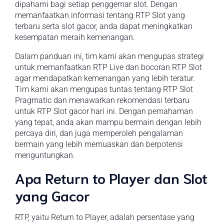
dipahami bagi setiap penggemar slot. Dengan
memanfaatkan informasi tentang RTP Slot yang
terbaru serta slot gacor, anda dapat meningkatkan
kesempatan meraih kemenangan.
Dalam panduan ini, tim kami akan mengupas strategi
untuk memanfaatkan RTP Live dan bocoran RTP Slot
agar mendapatkan kemenangan yang lebih teratur.
Tim kami akan mengupas tuntas tentang RTP Slot
Pragmatic dan menawarkan rekomendasi terbaru
untuk RTP Slot gacor hari ini. Dengan pemahaman
yang tepat, anda akan mampu bermain dengan lebih
percaya diri, dan juga memperoleh pengalaman
bermain yang lebih memuaskan dan berpotensi
menguntungkan.
Apa Return to Player dan Slot
yang Gacor
RTP, yaitu Return to Player, adalah persentase yang