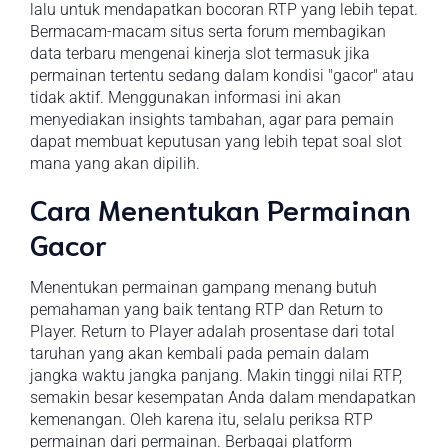
lalu untuk mendapatkan bocoran RTP yang lebih tepat.
Bermacam-macam situs serta forum membagikan
data terbaru mengenai kinerja slot termasuk jika
permainan tertentu sedang dalam kondisi "gacor" atau
tidak aktif. Menggunakan informasi ini akan
menyediakan insights tambahan, agar para pemain
dapat membuat keputusan yang lebih tepat soal slot
mana yang akan dipilih.
Cara Menentukan Permainan
Gacor
Menentukan permainan gampang menang butuh
pemahaman yang baik tentang RTP dan Return to
Player. Return to Player adalah prosentase dari total
taruhan yang akan kembali pada pemain dalam
jangka waktu jangka panjang. Makin tinggi nilai RTP,
semakin besar kesempatan Anda dalam mendapatkan
kemenangan. Oleh karena itu, selalu periksa RTP
permainan dari permainan. Berbagai platform