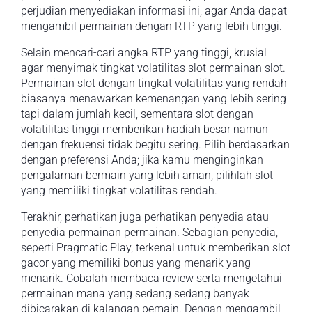
perjudian menyediakan informasi ini, agar Anda dapat
mengambil permainan dengan RTP yang lebih tinggi.
Selain mencari-cari angka RTP yang tinggi, krusial
agar menyimak tingkat volatilitas slot permainan slot.
Permainan slot dengan tingkat volatilitas yang rendah
biasanya menawarkan kemenangan yang lebih sering
tapi dalam jumlah kecil, sementara slot dengan
volatilitas tinggi memberikan hadiah besar namun
dengan frekuensi tidak begitu sering. Pilih berdasarkan
dengan preferensi Anda; jika kamu menginginkan
pengalaman bermain yang lebih aman, pilihlah slot
yang memiliki tingkat volatilitas rendah.
Terakhir, perhatikan juga perhatikan penyedia atau
penyedia permainan permainan. Sebagian penyedia,
seperti Pragmatic Play, terkenal untuk memberikan slot
gacor yang memiliki bonus yang menarik yang
menarik. Cobalah membaca review serta mengetahui
permainan mana yang sedang sedang banyak
dibicarakan di kalangan pemain. Dengan mengambil