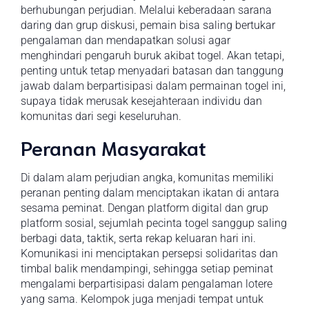
berhubungan perjudian. Melalui keberadaan sarana
daring dan grup diskusi, pemain bisa saling bertukar
pengalaman dan mendapatkan solusi agar
menghindari pengaruh buruk akibat togel. Akan tetapi,
penting untuk tetap menyadari batasan dan tanggung
jawab dalam berpartisipasi dalam permainan togel ini,
supaya tidak merusak kesejahteraan individu dan
komunitas dari segi keseluruhan.
Peranan Masyarakat
Di dalam alam perjudian angka, komunitas memiliki
peranan penting dalam menciptakan ikatan di antara
sesama peminat. Dengan platform digital dan grup
platform sosial, sejumlah pecinta togel sanggup saling
berbagi data, taktik, serta rekap keluaran hari ini.
Komunikasi ini menciptakan persepsi solidaritas dan
timbal balik mendampingi, sehingga setiap peminat
mengalami berpartisipasi dalam pengalaman lotere
yang sama. Kelompok juga menjadi tempat untuk