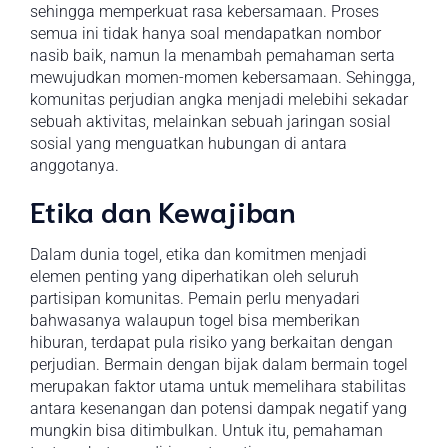
sehingga memperkuat rasa kebersamaan. Proses
semua ini tidak hanya soal mendapatkan nombor
nasib baik, namun la menambah pemahaman serta
mewujudkan momen-momen kebersamaan. Sehingga,
komunitas perjudian angka menjadi melebihi sekadar
sebuah aktivitas, melainkan sebuah jaringan sosial
sosial yang menguatkan hubungan di antara
anggotanya.
Etika dan Kewajiban
Dalam dunia togel, etika dan komitmen menjadi
elemen penting yang diperhatikan oleh seluruh
partisipan komunitas. Pemain perlu menyadari
bahwasanya walaupun togel bisa memberikan
hiburan, terdapat pula risiko yang berkaitan dengan
perjudian. Bermain dengan bijak dalam bermain togel
merupakan faktor utama untuk memelihara stabilitas
antara kesenangan dan potensi dampak negatif yang
mungkin bisa ditimbulkan. Untuk itu, pemahaman