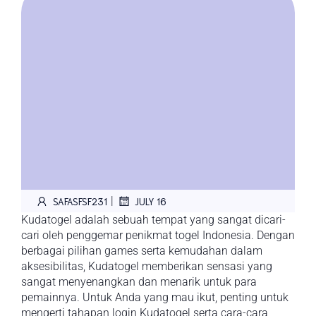
|
SAFASFSF231
JULY 16
Kudatogel adalah sebuah tempat yang sangat dicari-
cari oleh penggemar penikmat togel Indonesia. Dengan
berbagai pilihan games serta kemudahan dalam
aksesibilitas, Kudatogel memberikan sensasi yang
sangat menyenangkan dan menarik untuk para
pemainnya. Untuk Anda yang mau ikut, penting untuk
mengerti tahapan login Kudatogel serta cara-cara