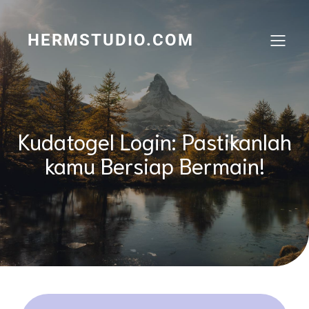
Skip
to
content
HERMSTUDIO.COM
Kudatogel Login: Pastikanlah
kamu Bersiap Bermain!