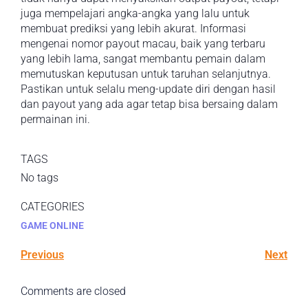
juga mempelajari angka-angka yang lalu untuk
membuat prediksi yang lebih akurat. Informasi
mengenai nomor payout macau, baik yang terbaru
yang lebih lama, sangat membantu pemain dalam
memutuskan keputusan untuk taruhan selanjutnya.
Pastikan untuk selalu meng-update diri dengan hasil
dan payout yang ada agar tetap bisa bersaing dalam
permainan ini.
TAGS
No tags
CATEGORIES
GAME ONLINE
Previous
Next
Comments are closed