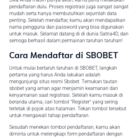
pendaftaran dulu. Proses registrasi juga sangat sangat
mudah serta hanya membutuhkan sejumlah data
penting. Setelah mendaftar, kamu akan mendapatkan
nama pengguna dan password yang bisa digunakan
untuk masuk. Selamat datang di di dunia Satria4D, dan
semoga berhasil dalam permainan taruhan taruhan!
Cara Mendaftar di SBOBET
Untuk mulai bertaruh taruhan di SBOBET, langkah
pertama yang harus Anda lakukan adalah
mengunjungi situs resmi Sbobet. Temukan tautan
sbobet yang aman agar menjamin keamanan dan
kenyamanan saat registrasi. Setelah kamu masuk di
beranda utama, cari tombol "Register" yang sering
terletak di pojok atas halaman. Tekan tombol tersebut
untuk mengawali tahap pendaftaran.
Sesudah menekan tombol pendaftaran, kamu akan
diminta untuk melengkapi form pendaftaran dengan