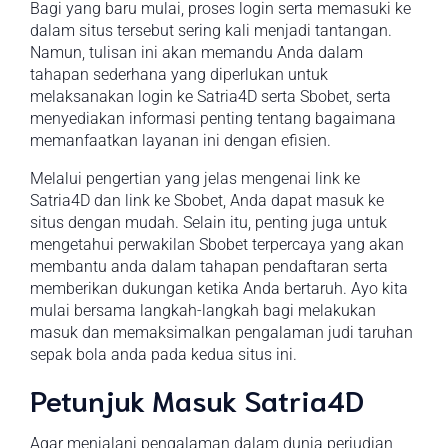
Bagi yang baru mulai, proses login serta memasuki ke
dalam situs tersebut sering kali menjadi tantangan.
Namun, tulisan ini akan memandu Anda dalam
tahapan sederhana yang diperlukan untuk
melaksanakan login ke Satria4D serta Sbobet, serta
menyediakan informasi penting tentang bagaimana
memanfaatkan layanan ini dengan efisien.
Melalui pengertian yang jelas mengenai link ke
Satria4D dan link ke Sbobet, Anda dapat masuk ke
situs dengan mudah. Selain itu, penting juga untuk
mengetahui perwakilan Sbobet terpercaya yang akan
membantu anda dalam tahapan pendaftaran serta
memberikan dukungan ketika Anda bertaruh. Ayo kita
mulai bersama langkah-langkah bagi melakukan
masuk dan memaksimalkan pengalaman judi taruhan
sepak bola anda pada kedua situs ini.
Petunjuk Masuk Satria4D
Agar menjalani pengalaman dalam dunia perjudian