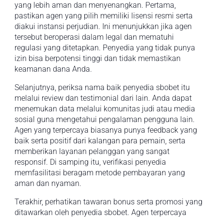
yang lebih aman dan menyenangkan. Pertama,
pastikan agen yang pilih memiliki lisensi resmi serta
diakui instansi perjudian. Ini menunjukkan jika agen
tersebut beroperasi dalam legal dan mematuhi
regulasi yang ditetapkan. Penyedia yang tidak punya
izin bisa berpotensi tinggi dan tidak memastikan
keamanan dana Anda.
Selanjutnya, periksa nama baik penyedia sbobet itu
melalui review dan testimonial dari lain. Anda dapat
menemukan data melalui komunitas judi atau media
sosial guna mengetahui pengalaman pengguna lain.
Agen yang terpercaya biasanya punya feedback yang
baik serta positif dari kalangan para pemain, serta
memberikan layanan pelanggan yang sangat
responsif. Di samping itu, verifikasi penyedia
memfasilitasi beragam metode pembayaran yang
aman dan nyaman.
Terakhir, perhatikan tawaran bonus serta promosi yang
ditawarkan oleh penyedia sbobet. Agen terpercaya