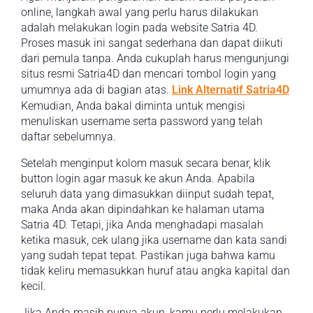
online, langkah awal yang perlu harus dilakukan
adalah melakukan login pada website Satria 4D.
Proses masuk ini sangat sederhana dan dapat diikuti
dari pemula tanpa. Anda cukuplah harus mengunjungi
situs resmi Satria4D dan mencari tombol login yang
umumnya ada di bagian atas.
Link Alternatif Satria4D
Kemudian, Anda bakal diminta untuk mengisi
menuliskan username serta password yang telah
daftar sebelumnya.
Setelah menginput kolom masuk secara benar, klik
button login agar masuk ke akun Anda. Apabila
seluruh data yang dimasukkan diinput sudah tepat,
maka Anda akan dipindahkan ke halaman utama
Satria 4D. Tetapi, jika Anda menghadapi masalah
ketika masuk, cek ulang jika username dan kata sandi
yang sudah tepat tepat. Pastikan juga bahwa kamu
tidak keliru memasukkan huruf atau angka kapital dan
kecil.
Jika Anda masih punya akun, kamu perlu melakukan