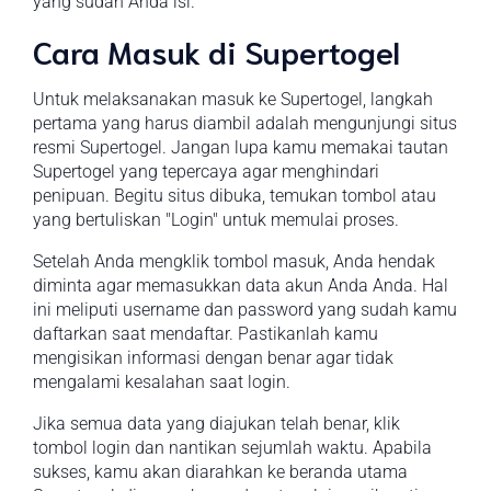
yang sudah Anda isi.
Cara Masuk di Supertogel
Untuk melaksanakan masuk ke Supertogel, langkah
pertama yang harus diambil adalah mengunjungi situs
resmi Supertogel. Jangan lupa kamu memakai tautan
Supertogel yang tepercaya agar menghindari
penipuan. Begitu situs dibuka, temukan tombol atau
yang bertuliskan "Login" untuk memulai proses.
Setelah Anda mengklik tombol masuk, Anda hendak
diminta agar memasukkan data akun Anda Anda. Hal
ini meliputi username dan password yang sudah kamu
daftarkan saat mendaftar. Pastikanlah kamu
mengisikan informasi dengan benar agar tidak
mengalami kesalahan saat login.
Jika semua data yang diajukan telah benar, klik
tombol login dan nantikan sejumlah waktu. Apabila
sukses, kamu akan diarahkan ke beranda utama