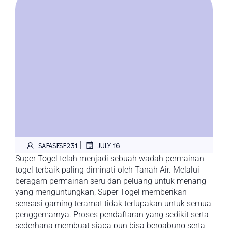
|
SAFASFSF231
JULY 16
Super Togel telah menjadi sebuah wadah permainan
togel terbaik paling diminati oleh Tanah Air. Melalui
beragam permainan seru dan peluang untuk menang
yang menguntungkan, Super Togel memberikan
sensasi gaming teramat tidak terlupakan untuk semua
penggemarnya. Proses pendaftaran yang sedikit serta
sederhana membuat siapa pun bisa bergabung serta