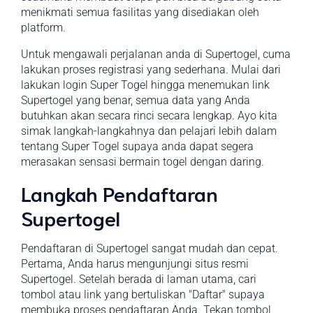
menikmati semua fasilitas yang disediakan oleh
platform.
Untuk mengawali perjalanan anda di Supertogel, cuma
lakukan proses registrasi yang sederhana. Mulai dari
lakukan login Super Togel hingga menemukan link
Supertogel yang benar, semua data yang Anda
butuhkan akan secara rinci secara lengkap. Ayo kita
simak langkah-langkahnya dan pelajari lebih dalam
tentang Super Togel supaya anda dapat segera
merasakan sensasi bermain togel dengan daring.
Langkah Pendaftaran
Supertogel
Pendaftaran di Supertogel sangat mudah dan cepat.
Pertama, Anda harus mengunjungi situs resmi
Supertogel. Setelah berada di laman utama, cari
tombol atau link yang bertuliskan "Daftar" supaya
membuka proses pendaftaran Anda. Tekan tombol