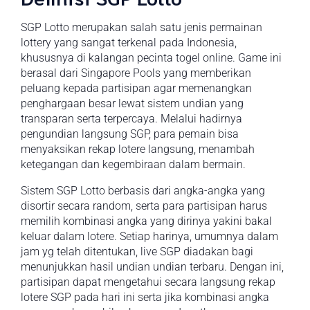
SGP Lotto merupakan salah satu jenis permainan
lottery yang sangat terkenal pada Indonesia,
khususnya di kalangan pecinta togel online. Game ini
berasal dari Singapore Pools yang memberikan
peluang kepada partisipan agar memenangkan
penghargaan besar lewat sistem undian yang
transparan serta terpercaya. Melalui hadirnya
pengundian langsung SGP, para pemain bisa
menyaksikan rekap lotere langsung, menambah
ketegangan dan kegembiraan dalam bermain.
Sistem SGP Lotto berbasis dari angka-angka yang
disortir secara random, serta para partisipan harus
memilih kombinasi angka yang dirinya yakini bakal
keluar dalam lotere. Setiap harinya, umumnya dalam
jam yg telah ditentukan, live SGP diadakan bagi
menunjukkan hasil undian undian terbaru. Dengan ini,
partisipan dapat mengetahui secara langsung rekap
lotere SGP pada hari ini serta jika kombinasi angka