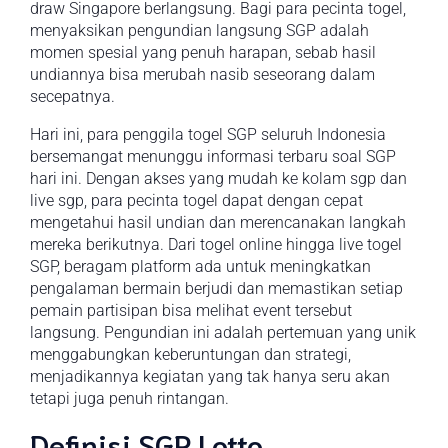
draw Singapore berlangsung. Bagi para pecinta togel,
menyaksikan pengundian langsung SGP adalah
momen spesial yang penuh harapan, sebab hasil
undiannya bisa merubah nasib seseorang dalam
secepatnya.
Hari ini, para penggila togel SGP seluruh Indonesia
bersemangat menunggu informasi terbaru soal SGP
hari ini. Dengan akses yang mudah ke kolam sgp dan
live sgp, para pecinta togel dapat dengan cepat
mengetahui hasil undian dan merencanakan langkah
mereka berikutnya. Dari togel online hingga live togel
SGP, beragam platform ada untuk meningkatkan
pengalaman bermain berjudi dan memastikan setiap
pemain partisipan bisa melihat event tersebut
langsung. Pengundian ini adalah pertemuan yang unik
menggabungkan keberuntungan dan strategi,
menjadikannya kegiatan yang tak hanya seru akan
tetapi juga penuh rintangan.
Definisi SGP Lotto