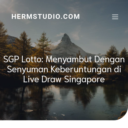
Skip
to
content
HERMSTUDIO.COM
SGP Lotto: Menyambut Dengan
Senyuman Keberuntungan di
Live Draw Singapore