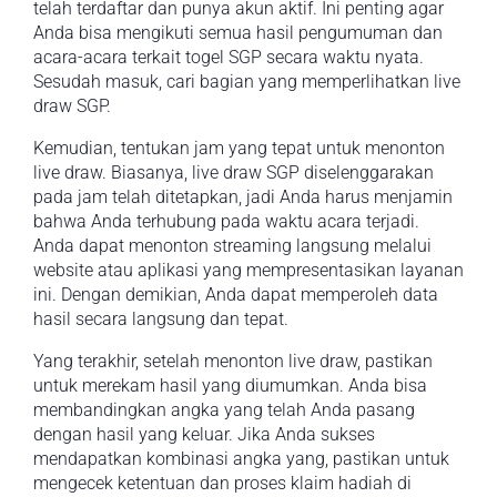
telah terdaftar dan punya akun aktif. Ini penting agar
Anda bisa mengikuti semua hasil pengumuman dan
acara-acara terkait togel SGP secara waktu nyata.
Sesudah masuk, cari bagian yang memperlihatkan live
draw SGP.
Kemudian, tentukan jam yang tepat untuk menonton
live draw. Biasanya, live draw SGP diselenggarakan
pada jam telah ditetapkan, jadi Anda harus menjamin
bahwa Anda terhubung pada waktu acara terjadi.
Anda dapat menonton streaming langsung melalui
website atau aplikasi yang mempresentasikan layanan
ini. Dengan demikian, Anda dapat memperoleh data
hasil secara langsung dan tepat.
Yang terakhir, setelah menonton live draw, pastikan
untuk merekam hasil yang diumumkan. Anda bisa
membandingkan angka yang telah Anda pasang
dengan hasil yang keluar. Jika Anda sukses
mendapatkan kombinasi angka yang, pastikan untuk
mengecek ketentuan dan proses klaim hadiah di