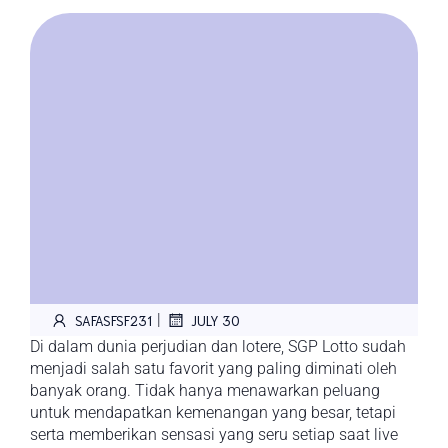
|
SAFASFSF231
JULY 30
Di dalam dunia perjudian dan lotere, SGP Lotto sudah
menjadi salah satu favorit yang paling diminati oleh
banyak orang. Tidak hanya menawarkan peluang
untuk mendapatkan kemenangan yang besar, tetapi
serta memberikan sensasi yang seru setiap saat live