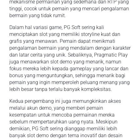
mekanisme permainan yang sederhana dan RTP yang
tinggi, cocok untuk pemain yang mencari pengalaman
bermain yang tidak rumit.
Dalam hal variasi game, PG Soft sering kali
menciptakan slot yang memiliki storyline kuat dan
grafis yang menawan. Pemain dapat menikmati
pengalaman bermain yang mendalam dengan karakter
dan latar cerita yang unik. Sebaliknya, Pragmatic Play
juga menawarkan slot demo yang menarik, namun
fokus mereka lebih kepada gameplay yang lancar dan
bonus yang menguntungkan, sehingga menarik bagi
pemain yang ingin memperoleh peluang menang yang
lebih besar tanpa terlalu banyak kompleksitas.
Kedua pengembang ini juga memungkinkan akses
melalui akun demo, yang memberi pemain
kesempatan untuk mencoba permainan mereka
sebelum mempertaruhkan uang nyata. Meskipun
demikian, PG Soft sering dianggap memiliki lebih
banyak slot demo dengan tema inovatif dan desain