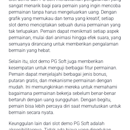
sangat menarik bagi para pemain yang ingin mencoba
permainan tanpa harus mengeluarkan uang. Dengan
grafik yang memukau dan tema yang kreatif, setiap
slot demo menciptakan sebuah dunia permainan yang
tak terlupakan. Pemain dapat menikmati setiap aspek
permainan, mulai dari animasi hingga efek suara, yang
semuanya dirancang untuk memberikan pengalaman
bermain yang hebat.
Selain itu, slot demo PG Soft juga memberikan
kesempatan untuk menguji berbagai fitur permainan.
Pemain dapat menjelajahi berbagai jenis bonus,
putaran gratis, dan mekanisme permainan dengan
mudah. Ini memungkinkan mereka untuk memahami
bagaimana permainan bekerja sebelum benar-benar
bertaruh dengan uang sungguhan. Dengan begitu,
pemain bisa lebih percaya diri saat memutuskan untuk
bermain secara nyata.
Keunggulan lain dari slot demo PG Soft adalah
aksesibilitasnya. Tidak ada biaya yang diperlukan