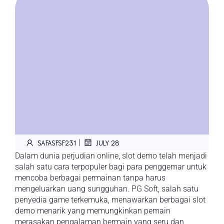
|
SAFASFSF231
JULY 28
Dalam dunia perjudian online, slot demo telah menjadi
salah satu cara terpopuler bagi para penggemar untuk
mencoba berbagai permainan tanpa harus
mengeluarkan uang sungguhan. PG Soft, salah satu
penyedia game terkemuka, menawarkan berbagai slot
demo menarik yang memungkinkan pemain
merasakan pengalaman bermain yang seru dan