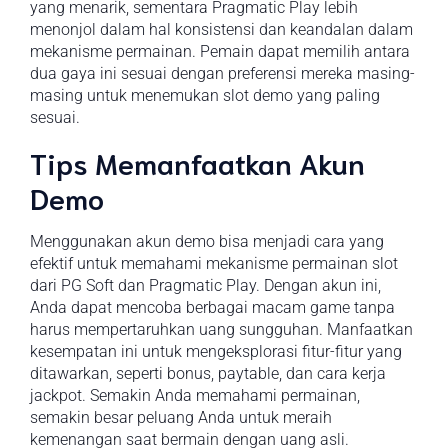
yang menarik, sementara Pragmatic Play lebih
menonjol dalam hal konsistensi dan keandalan dalam
mekanisme permainan. Pemain dapat memilih antara
dua gaya ini sesuai dengan preferensi mereka masing-
masing untuk menemukan slot demo yang paling
sesuai.
Tips Memanfaatkan Akun
Demo
Menggunakan akun demo bisa menjadi cara yang
efektif untuk memahami mekanisme permainan slot
dari PG Soft dan Pragmatic Play. Dengan akun ini,
Anda dapat mencoba berbagai macam game tanpa
harus mempertaruhkan uang sungguhan. Manfaatkan
kesempatan ini untuk mengeksplorasi fitur-fitur yang
ditawarkan, seperti bonus, paytable, dan cara kerja
jackpot. Semakin Anda memahami permainan,
semakin besar peluang Anda untuk meraih
kemenangan saat bermain dengan uang asli.