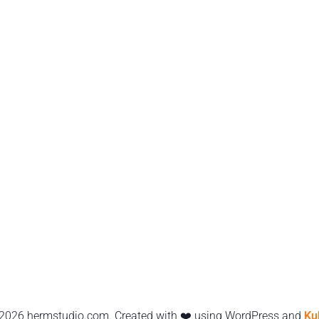
2026 hermstudio.com. Created with ❤️ using WordPress and
Ku