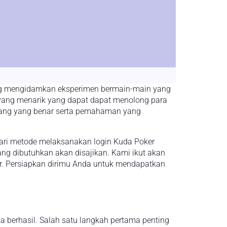
ang mengidamkan eksperimen bermain-main yang
 yang menarik yang dapat dapat menolong para
k yang yang benar serta pemahaman yang
 dari metode melaksanakan login Kuda Poker
ng dibutuhkan akan disajikan. Kami ikut akan
r. Persiapkan dirimu Anda untuk mendapatkan
 berhasil. Salah satu langkah pertama penting