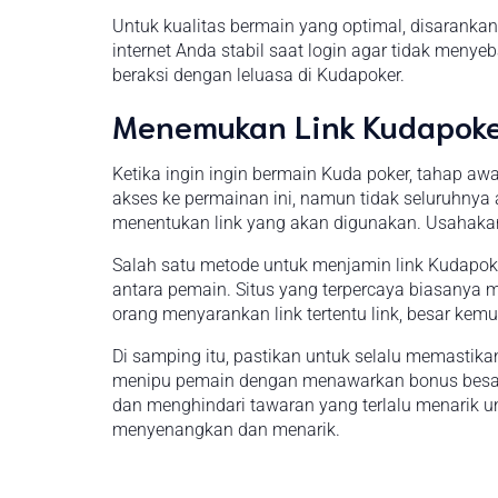
Untuk kualitas bermain yang optimal, disarankan 
internet Anda stabil saat login agar tidak men
beraksi dengan leluasa di Kudapoker.
Menemukan Link Kudapoke
Ketika ingin ingin bermain Kuda poker, tahap awa
akses ke permainan ini, namun tidak seluruhnya 
menentukan link yang akan digunakan. Usahakan
Salah satu metode untuk menjamin link Kudapoker
antara pemain. Situs yang terpercaya biasanya me
orang menyarankan link tertentu link, besar kem
Di samping itu, pastikan untuk selalu memastik
menipu pemain dengan menawarkan bonus besar 
dan menghindari tawaran yang terlalu menarik 
menyenangkan dan menarik.