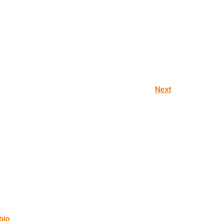
Next
bio