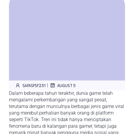
|
SAFASFSF231
AUGUST 5
Dalam beberapa tahun terakhir, dunia game telah
mengalami perkembangan yang sangat pesat,
terutama dengan munculnya berbagai jenis game viral
yang merebut perhatian banyak orang di platform
seperti TikTok. Tren ini tidak hanya menciptakan
fenomena baru di kalangan para gamer, tetapi juga
menarik minat banyak pengguna media sosial yang