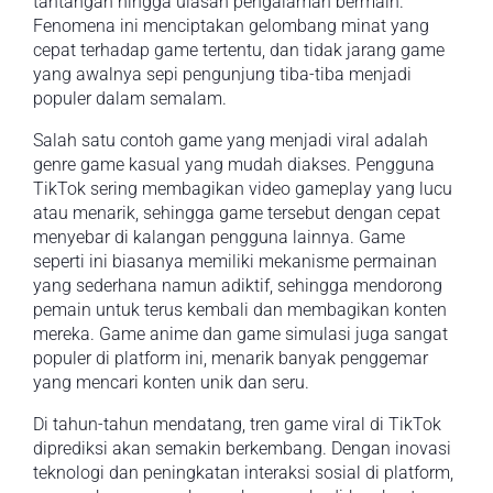
tantangan hingga ulasan pengalaman bermain.
Fenomena ini menciptakan gelombang minat yang
cepat terhadap game tertentu, dan tidak jarang game
yang awalnya sepi pengunjung tiba-tiba menjadi
populer dalam semalam.
Salah satu contoh game yang menjadi viral adalah
genre game kasual yang mudah diakses. Pengguna
TikTok sering membagikan video gameplay yang lucu
atau menarik, sehingga game tersebut dengan cepat
menyebar di kalangan pengguna lainnya. Game
seperti ini biasanya memiliki mekanisme permainan
yang sederhana namun adiktif, sehingga mendorong
pemain untuk terus kembali dan membagikan konten
mereka. Game anime dan game simulasi juga sangat
populer di platform ini, menarik banyak penggemar
yang mencari konten unik dan seru.
Di tahun-tahun mendatang, tren game viral di TikTok
diprediksi akan semakin berkembang. Dengan inovasi
teknologi dan peningkatan interaksi sosial di platform,