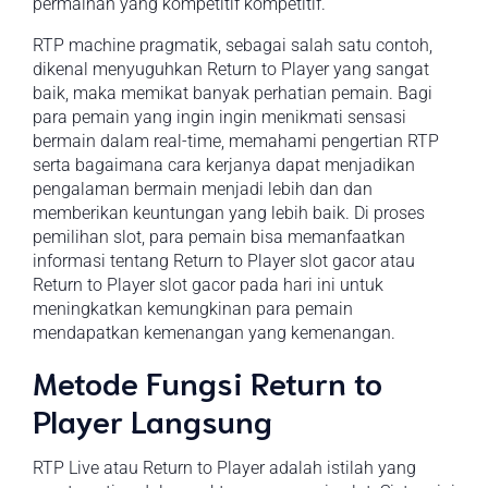
permainan yang kompetitif kompetitif.
RTP machine pragmatik, sebagai salah satu contoh,
dikenal menyuguhkan Return to Player yang sangat
baik, maka memikat banyak perhatian pemain. Bagi
para pemain yang ingin ingin menikmati sensasi
bermain dalam real-time, memahami pengertian RTP
serta bagaimana cara kerjanya dapat menjadikan
pengalaman bermain menjadi lebih dan dan
memberikan keuntungan yang lebih baik. Di proses
pemilihan slot, para pemain bisa memanfaatkan
informasi tentang Return to Player slot gacor atau
Return to Player slot gacor pada hari ini untuk
meningkatkan kemungkinan para pemain
mendapatkan kemenangan yang kemenangan.
Metode Fungsi Return to
Player Langsung
RTP Live atau Return to Player adalah istilah yang