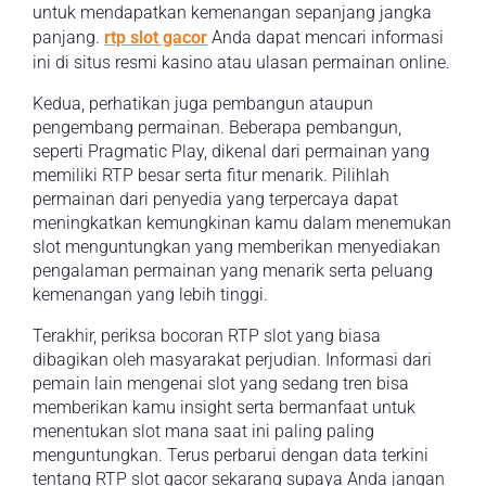
untuk mendapatkan kemenangan sepanjang jangka
panjang.
rtp slot gacor
Anda dapat mencari informasi
ini di situs resmi kasino atau ulasan permainan online.
Kedua, perhatikan juga pembangun ataupun
pengembang permainan. Beberapa pembangun,
seperti Pragmatic Play, dikenal dari permainan yang
memiliki RTP besar serta fitur menarik. Pilihlah
permainan dari penyedia yang terpercaya dapat
meningkatkan kemungkinan kamu dalam menemukan
slot menguntungkan yang memberikan menyediakan
pengalaman permainan yang menarik serta peluang
kemenangan yang lebih tinggi.
Terakhir, periksa bocoran RTP slot yang biasa
dibagikan oleh masyarakat perjudian. Informasi dari
pemain lain mengenai slot yang sedang tren bisa
memberikan kamu insight serta bermanfaat untuk
menentukan slot mana saat ini paling paling
menguntungkan. Terus perbarui dengan data terkini
tentang RTP slot gacor sekarang supaya Anda jangan