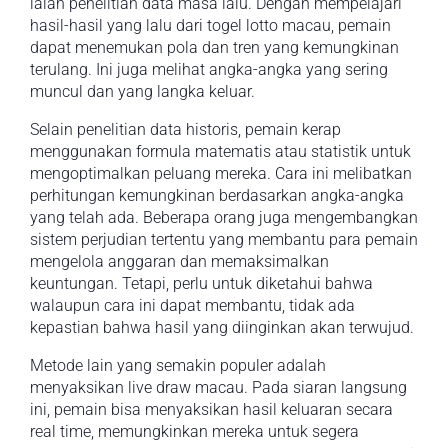
ialah penelitian data masa lalu. Dengan mempelajari
hasil-hasil yang lalu dari togel lotto macau, pemain
dapat menemukan pola dan tren yang kemungkinan
terulang. Ini juga melihat angka-angka yang sering
muncul dan yang langka keluar.
Selain penelitian data historis, pemain kerap
menggunakan formula matematis atau statistik untuk
mengoptimalkan peluang mereka. Cara ini melibatkan
perhitungan kemungkinan berdasarkan angka-angka
yang telah ada. Beberapa orang juga mengembangkan
sistem perjudian tertentu yang membantu para pemain
mengelola anggaran dan memaksimalkan
keuntungan. Tetapi, perlu untuk diketahui bahwa
walaupun cara ini dapat membantu, tidak ada
kepastian bahwa hasil yang diinginkan akan terwujud.
Metode lain yang semakin populer adalah
menyaksikan live draw macau. Pada siaran langsung
ini, pemain bisa menyaksikan hasil keluaran secara
real time, memungkinkan mereka untuk segera