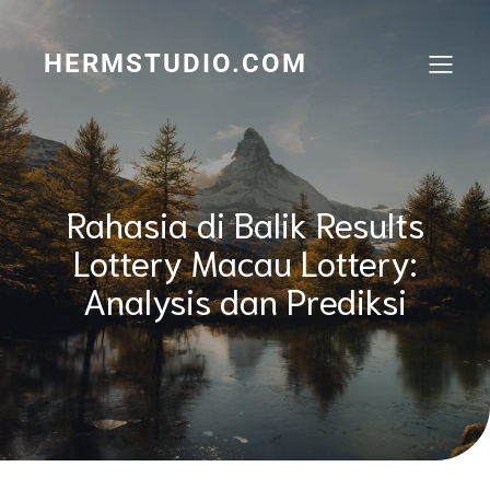
Skip
to
content
HERMSTUDIO.COM
Rahasia di Balik Results
Lottery Macau Lottery:
Analysis dan Prediksi