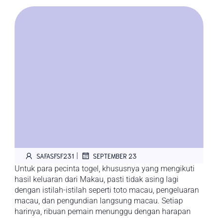
|
SAFASFSF231
SEPTEMBER 23
Untuk para pecinta togel, khususnya yang mengikuti
hasil keluaran dari Makau, pasti tidak asing lagi
dengan istilah-istilah seperti toto macau, pengeluaran
macau, dan pengundian langsung macau. Setiap
harinya, ribuan pemain menunggu dengan harapan