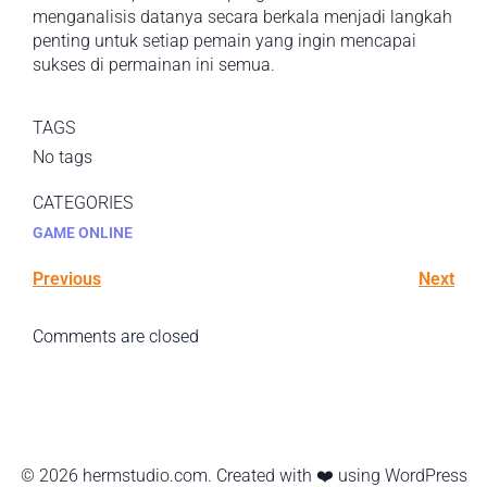
menganalisis datanya secara berkala menjadi langkah
penting untuk setiap pemain yang ingin mencapai
sukses di permainan ini semua.
TAGS
No tags
CATEGORIES
GAME ONLINE
Previous
Next
Comments are closed
© 2026 hermstudio.com. Created with ❤️ using WordPress