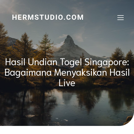
Skip
to
content
HERMSTUDIO.COM
Hasil Undian Togel Singapore:
Bagaimana Menyaksikan Hasil
Live