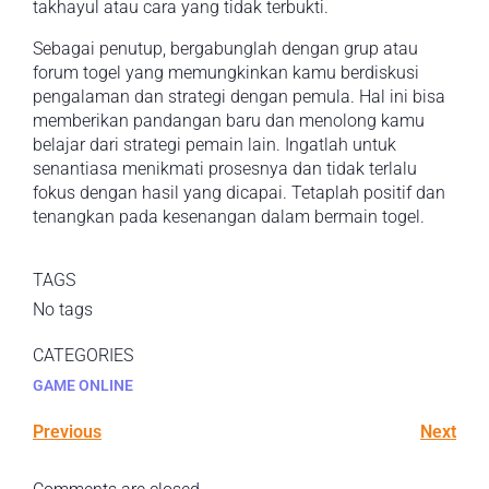
takhayul atau cara yang tidak terbukti.
Sebagai penutup, bergabunglah dengan grup atau
forum togel yang memungkinkan kamu berdiskusi
pengalaman dan strategi dengan pemula. Hal ini bisa
memberikan pandangan baru dan menolong kamu
belajar dari strategi pemain lain. Ingatlah untuk
senantiasa menikmati prosesnya dan tidak terlalu
fokus dengan hasil yang dicapai. Tetaplah positif dan
tenangkan pada kesenangan dalam bermain togel.
TAGS
No tags
CATEGORIES
GAME ONLINE
Previous
Next