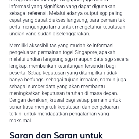
informasi yang signifikan yang dapat digunakan
sebagai referensi. Melalui adanya output sgp paling
cepat yang dapat diakses langsung, para pemain tak
perlu mengunggu lama untuk mengetahui keputusan
undian yang sudah diselenggarakan.
Memiliki aksesibilitas yang mudah ke informasi
pengeluaran permainan togel Singapore, apakah
melalui undian langsung sgp maupun data sgp secara
lengkap, memberikan keuntungan tersendiri bagi
peserta. Setiap keputusan yang ditampilkan tidak
hanya berfungsi sebagai tujuan imbalan, namun juga
sebagai sumber data yang akan membantu
meningkatkan keputusan taruhan di masa depan.
Dengan demikian, krusial bagi setiap pemain untuk
senantiasa mengikuti keputusan dan pengeluaran
terkini untuk mendapatkan pengalaman yang
maksimal.
Saran dan Saran untuk