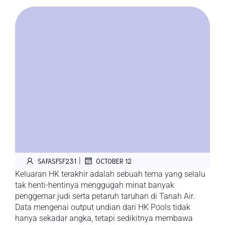
|
SAFASFSF231
OCTOBER 12
Keluaran HK terakhir adalah sebuah tema yang selalu
tak henti-hentinya menggugah minat banyak
penggemar judi serta petaruh taruhan di Tanah Air.
Data mengenai output undian dari HK Pools tidak
hanya sekadar angka, tetapi sedikitnya membawa