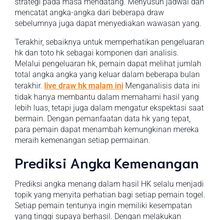
strategi pada masa mendatang. Menyusun jadwal dan
mencatat angka-angka dari beberapa draw
sebelumnya juga dapat menyediakan wawasan yang.
Terakhir, sebaiknya untuk memperhatikan pengeluaran
hk dan toto hk sebagai komponen dari analisis.
Melalui pengeluaran hk, pemain dapat melihat jumlah
total angka angka yang keluar dalam beberapa bulan
terakhir.
live draw hk malam ini
Menganalisis data ini
tidak hanya membantu dalam memahami hasil yang
lebih luas, tetapi juga dalam mengatur ekspektasi saat
bermain. Dengan pemanfaatan data hk yang tepat,
para pemain dapat menambah kemungkinan mereka
meraih kemenangan setiap permainan.
Prediksi Angka Kemenangan
Prediksi angka menang dalam hasil HK selalu menjadi
topik yang menyita perhatian bagi setiap pemain togel.
Setiap pemain tentunya ingin memiliki kesempatan
yang tinggi supaya berhasil. Dengan melakukan