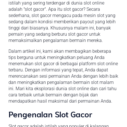
istilah yang sering terdengar di dunia slot online
adalah "slot gacor". Apa itu slot gacor? Secara
sederhana, slot gacor mengacu pada mesin slot yang
sedang dalam kondisi memberikan payout yang lebih
tinggi dari biasanya. Khususnya malam ini, banyak
pemain yang sedang berburu slot gacor untuk
memaksimalkan pengalaman bermain mereka.
Dalam artikel ini, kami akan membagikan beberapa
tips berguna untuk meningkatkan peluang Anda
menemukan slot gacor di berbagai platform slot online
terbaru. Dengan informasi yang tepat, Anda dapat
merencanakan sesi permainan Anda dengan lebih baik
dan meningkatkan pengalaman bermain slot malam
ini. Mari kita eksplorasi dunia slot online dan cari tahu
cara terbaik untuk bermain dengan bijak dan
mendapatkan hasil maksimal dari permainan Anda.
Pengenalan Slot Gacor
Slot gacor adalah istilah yang populer di kalangan