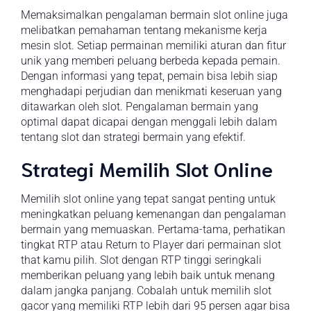
Memaksimalkan pengalaman bermain slot online juga
melibatkan pemahaman tentang mekanisme kerja
mesin slot. Setiap permainan memiliki aturan dan fitur
unik yang memberi peluang berbeda kepada pemain.
Dengan informasi yang tepat, pemain bisa lebih siap
menghadapi perjudian dan menikmati keseruan yang
ditawarkan oleh slot. Pengalaman bermain yang
optimal dapat dicapai dengan menggali lebih dalam
tentang slot dan strategi bermain yang efektif.
Strategi Memilih Slot Online
Memilih slot online yang tepat sangat penting untuk
meningkatkan peluang kemenangan dan pengalaman
bermain yang memuaskan. Pertama-tama, perhatikan
tingkat RTP atau Return to Player dari permainan slot
that kamu pilih. Slot dengan RTP tinggi seringkali
memberikan peluang yang lebih baik untuk menang
dalam jangka panjang. Cobalah untuk memilih slot
gacor yang memiliki RTP lebih dari 95 persen agar bisa