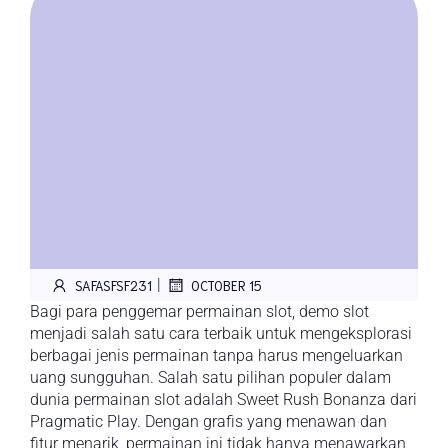
|
SAFASFSF231
OCTOBER 15
Bagi para penggemar permainan slot, demo slot
menjadi salah satu cara terbaik untuk mengeksplorasi
berbagai jenis permainan tanpa harus mengeluarkan
uang sungguhan. Salah satu pilihan populer dalam
dunia permainan slot adalah Sweet Rush Bonanza dari
Pragmatic Play. Dengan grafis yang menawan dan
fitur menarik, permainan ini tidak hanya menawarkan