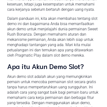
keseruan, tetapi juga kesempatan untuk memahami
cara kerjanya sebelum bertaruh dengan uang nyata.
Dalam panduan ini, kita akan membahas tentang slot
demo ini dan bagaimana Anda bisa memanfaatkan
akun demo untuk menjelajahi dunia permainan Sweet
Rush Bonanza. Dengan memahami aturan dan
mekanisme permainan, Anda akan lebih siap untuk
menghadapi tantangan yang ada. Mari kita mulai
petualangan ini dan temukan apa yang ditawarkan
oleh Pragmatic Play dalam slot demo mereka.
Apa itu Akun Demo Slot?
Akun demo slot adalah akun yang memungkinkan
pemain untuk mencoba permainan slot secara gratis
tanpa harus mempertaruhkan uang sungguhan. Ini
adalah cara yang sangat baik bagi pemain baru untuk
memahami cara kerja permainan dan berbagai fitur
yang tersedia. Dengan menggunakan akun demo,