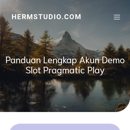
Skip
to
content
HERMSTUDIO.COM
Panduan Lengkap Akun Demo
Slot Pragmatic Play