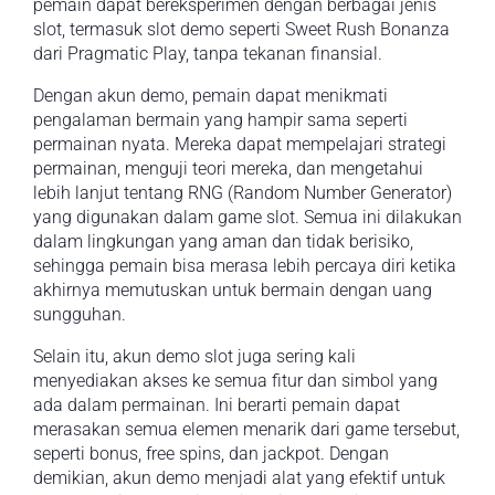
pemain dapat bereksperimen dengan berbagai jenis
slot, termasuk slot demo seperti Sweet Rush Bonanza
dari Pragmatic Play, tanpa tekanan finansial.
Dengan akun demo, pemain dapat menikmati
pengalaman bermain yang hampir sama seperti
permainan nyata. Mereka dapat mempelajari strategi
permainan, menguji teori mereka, dan mengetahui
lebih lanjut tentang RNG (Random Number Generator)
yang digunakan dalam game slot. Semua ini dilakukan
dalam lingkungan yang aman dan tidak berisiko,
sehingga pemain bisa merasa lebih percaya diri ketika
akhirnya memutuskan untuk bermain dengan uang
sungguhan.
Selain itu, akun demo slot juga sering kali
menyediakan akses ke semua fitur dan simbol yang
ada dalam permainan. Ini berarti pemain dapat
merasakan semua elemen menarik dari game tersebut,
seperti bonus, free spins, dan jackpot. Dengan
demikian, akun demo menjadi alat yang efektif untuk