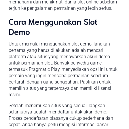
memahami dan menikmati dunia slot online sebelum
terjun ke pengalaman permainan yang lebih serius.
Cara Menggunakan Slot
Demo
Untuk memulai menggunakan slot demo, langkah
pertama yang harus dilakukan adalah mencari
platform atau situs yang menawarkan akun demo
untuk permainan slot. Banyak penyedia game,
termasuk Pragmatic Play, menyediakan opsi ini untuk
pemain yang ingin mencoba permainan sebelum
bertaruh dengan uang sungguhan. Pastikan untuk
memilih situs yang terpercaya dan memiliki lisensi
resmi.
Setelah menemukan situs yang sesuai, langkah
selanjutnya adalah mendaftar untuk akun demo.
Proses pendaftaran biasanya cukup sederhana dan
cepat. Anda hanya perlu mengisi informasi dasar