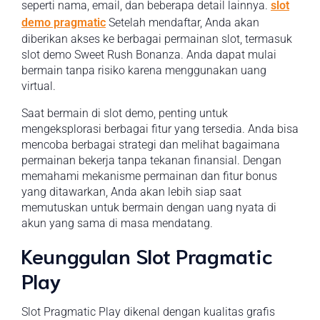
seperti nama, email, dan beberapa detail lainnya.
slot
demo pragmatic
Setelah mendaftar, Anda akan
diberikan akses ke berbagai permainan slot, termasuk
slot demo Sweet Rush Bonanza. Anda dapat mulai
bermain tanpa risiko karena menggunakan uang
virtual.
Saat bermain di slot demo, penting untuk
mengeksplorasi berbagai fitur yang tersedia. Anda bisa
mencoba berbagai strategi dan melihat bagaimana
permainan bekerja tanpa tekanan finansial. Dengan
memahami mekanisme permainan dan fitur bonus
yang ditawarkan, Anda akan lebih siap saat
memutuskan untuk bermain dengan uang nyata di
akun yang sama di masa mendatang.
Keunggulan Slot Pragmatic
Play
Slot Pragmatic Play dikenal dengan kualitas grafis