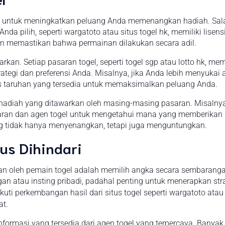
g untuk meningkatkan peluang Anda memenangkan hadiah. Salah
Anda pilih, seperti wargatoto atau situs togel hk, memiliki lisens
n memastikan bahwa permainan dilakukan secara adil.
rkan. Setiap pasaran togel, seperti togel sgp atau lotto hk, mem
rategi dan preferensi Anda. Misalnya, jika Anda lebih menyukai
nis taruhan yang tersedia untuk memaksimalkan peluang Anda.
adiah yang ditawarkan oleh masing-masing pasaran. Misalnya,
ran dan agen togel untuk mengetahui mana yang memberikan ni
g tidak hanya menyenangkan, tetapi juga menguntungkan.
us Dihindari
n oleh pemain togel adalah memilih angka secara sembarangan
atau insting pribadi, padahal penting untuk menerapkan strat
uti perkembangan hasil dari situs togel seperti wargatoto ata
at.
formasi yang tersedia dari agen togel yang terpercaya. Banya