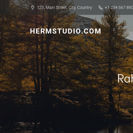
Skip
123, Main Street, City, Country
+1 234 567 89
to
content
HERMSTUDIO.COM
Ra