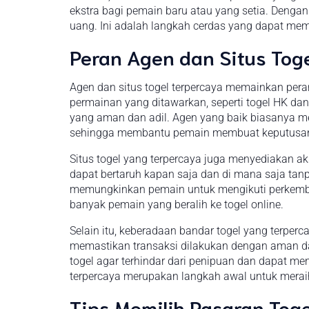
ekstra bagi pemain baru atau yang setia. Deng
uang. Ini adalah langkah cerdas yang dapat m
Peran Agen dan Situs Tog
Agen dan situs togel terpercaya memainkan pera
permainan yang ditawarkan, seperti togel HK d
yang aman dan adil. Agen yang baik biasanya m
sehingga membantu pemain membuat keputusan 
Situs togel yang terpercaya juga menyediakan aks
dapat bertaruh kapan saja dan di mana saja tanp
memungkinkan pemain untuk mengikuti perkemba
banyak pemain yang beralih ke togel online.
Selain itu, keberadaan bandar togel yang terper
memastikan transaksi dilakukan dengan aman da
togel agar terhindar dari penipuan dan dapat 
terpercaya merupakan langkah awal untuk merai
Tips Memilih Pasaran Toge