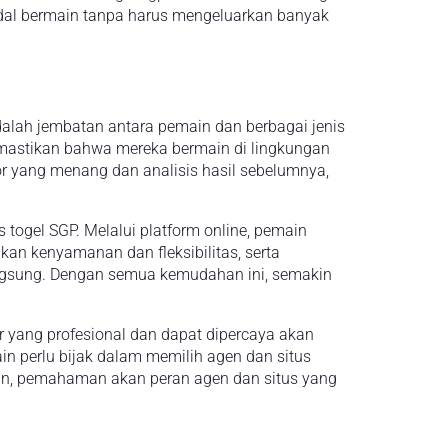
dal bermain tanpa harus mengeluarkan banyak
dalah jembatan antara pemain dan berbagai jenis
emastikan bahwa mereka bermain di lingkungan
r yang menang dan analisis hasil sebelumnya,
 togel SGP. Melalui platform online, pemain
kan kenyamanan dan fleksibilitas, serta
angsung. Dengan semua kemudahan ini, semakin
r yang profesional dan dapat dipercaya akan
 perlu bijak dalam memilih agen dan situs
ian, pemahaman akan peran agen dan situs yang