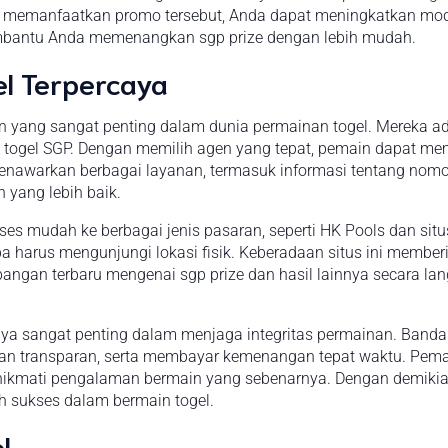
an memanfaatkan promo tersebut, Anda dapat meningkatkan mo
embantu Anda memenangkan sgp prize dengan lebih mudah.
el Terpercaya
n yang sangat penting dalam dunia permainan togel. Mereka a
an togel SGP. Dengan memilih agen yang tepat, pemain dapat m
enawarkan berbagai layanan, termasuk informasi tentang nomo
yang lebih baik.
es mudah ke berbagai jenis pasaran, seperti HK Pools dan situs
a harus mengunjungi lokasi fisik. Keberadaan situs ini memberi
ngan terbaru mengenai sgp prize dan hasil lainnya secara l
caya sangat penting dalam menjaga integritas permainan. Banda
n transparan, serta membayar kemenangan tepat waktu. Pemain
menikmati pengalaman bermain yang sebenarnya. Dengan demik
h sukses dalam bermain togel.
l