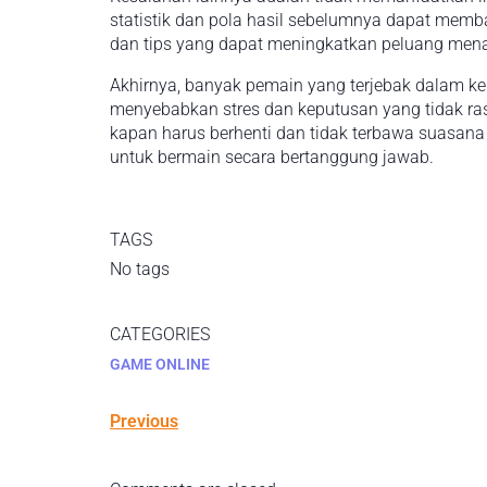
statistik dan pola hasil sebelumnya dapat memba
dan tips yang dapat meningkatkan peluang mena
Akhirnya, banyak pemain yang terjebak dalam ke
menyebabkan stres dan keputusan yang tidak ras
kapan harus berhenti dan tidak terbawa suasana
untuk bermain secara bertanggung jawab.
TAGS
No tags
CATEGORIES
GAME ONLINE
Previous