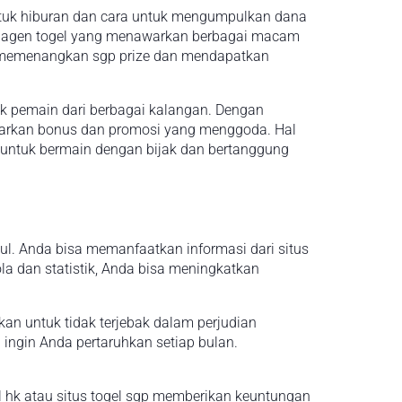
bentuk hiburan dan cara untuk mengumpulkan dana
yak agen togel yang menawarkan berbagai macam
uk memenangkan sgp prize dan mendapatkan
tuk pemain dari berbagai kalangan. Dengan
awarkan bonus dan promosi yang menggoda. Hal
 untuk bermain dengan bijak dan bertanggung
ul. Anda bisa memanfaatkan informasi dari situs
a dan statistik, Anda bisa meningkatkan
an untuk tidak terjebak dalam perjudian
ingin Anda pertaruhkan setiap bulan.
el hk atau situs togel sgp memberikan keuntungan