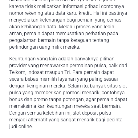
karena tidak melibatkan informasi pribadi contohnya
nomor rekening atau data kartu kredit. Hal ini pastinya
menyediakan ketenangan bagi pemain yang cemas
akan kehilangan data. Melalui proses yang lebih
aman, pemain dapat memusatkan perhatian pada
pengalaman bermain tanpa keraguan tentang
perlindungan uang milik mereka.
Keuntungan yang lain adalah banyaknya pilihan
provider yang menawarkan permainan pulsa, baik dari
Telkom, Indosat maupun Tri. Para pemain dapat
secara bebas memilih layanan yang paling sesuai
dengan keinginan mereka. Selain itu, banyak situs slot
pulsa yang memberikan promosi menarik, contohnya
bonus dan promo tanpa potongan, agar pemain dapat
memaksimalkan keuntungan mereka saat bermain.
Dengan semua kelebihan ini, slot deposit pulsa
menjadi alternatif yang sangat menarik bagi pecinta
judi online.