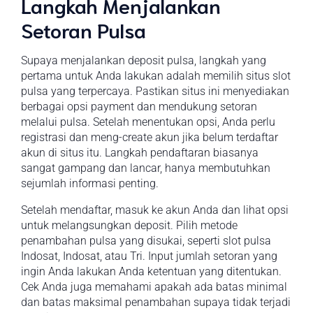
Langkah Menjalankan
Setoran Pulsa
Supaya menjalankan deposit pulsa, langkah yang
pertama untuk Anda lakukan adalah memilih situs slot
pulsa yang terpercaya. Pastikan situs ini menyediakan
berbagai opsi payment dan mendukung setoran
melalui pulsa. Setelah menentukan opsi, Anda perlu
registrasi dan meng-create akun jika belum terdaftar
akun di situs itu. Langkah pendaftaran biasanya
sangat gampang dan lancar, hanya membutuhkan
sejumlah informasi penting.
Setelah mendaftar, masuk ke akun Anda dan lihat opsi
untuk melangsungkan deposit. Pilih metode
penambahan pulsa yang disukai, seperti slot pulsa
Indosat, Indosat, atau Tri. Input jumlah setoran yang
ingin Anda lakukan Anda ketentuan yang ditentukan.
Cek Anda juga memahami apakah ada batas minimal
dan batas maksimal penambahan supaya tidak terjadi