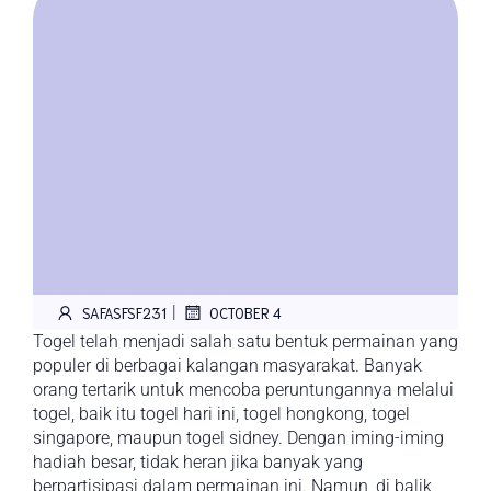
|
SAFASFSF231
OCTOBER 4
Togel telah menjadi salah satu bentuk permainan yang
populer di berbagai kalangan masyarakat. Banyak
orang tertarik untuk mencoba peruntungannya melalui
togel, baik itu togel hari ini, togel hongkong, togel
singapore, maupun togel sidney. Dengan iming-iming
hadiah besar, tidak heran jika banyak yang
berpartisipasi dalam permainan ini. Namun, di balik