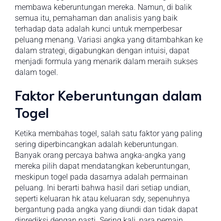
membawa keberuntungan mereka. Namun, di balik
semua itu, pemahaman dan analisis yang baik
terhadap data adalah kunci untuk memperbesar
peluang menang. Variasi angka yang ditambahkan ke
dalam strategi, digabungkan dengan intuisi, dapat
menjadi formula yang menarik dalam meraih sukses
dalam togel.
Faktor Keberuntungan dalam
Togel
Ketika membahas togel, salah satu faktor yang paling
sering diperbincangkan adalah keberuntungan.
Banyak orang percaya bahwa angka-angka yang
mereka pilih dapat mendatangkan keberuntungan,
meskipun togel pada dasarnya adalah permainan
peluang. Ini berarti bahwa hasil dari setiap undian,
seperti keluaran hk atau keluaran sdy, sepenuhnya
bergantung pada angka yang diundi dan tidak dapat
diprediksi dengan pasti. Sering kali, para pemain