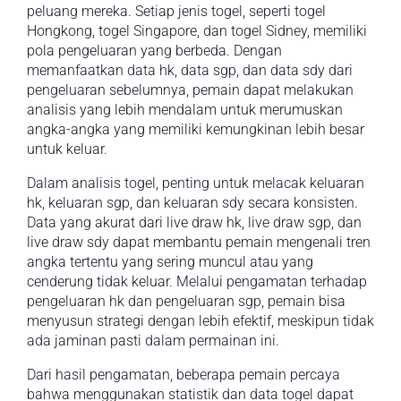
peluang mereka. Setiap jenis togel, seperti togel
Hongkong, togel Singapore, dan togel Sidney, memiliki
pola pengeluaran yang berbeda. Dengan
memanfaatkan data hk, data sgp, dan data sdy dari
pengeluaran sebelumnya, pemain dapat melakukan
analisis yang lebih mendalam untuk merumuskan
angka-angka yang memiliki kemungkinan lebih besar
untuk keluar.
Dalam analisis togel, penting untuk melacak keluaran
hk, keluaran sgp, dan keluaran sdy secara konsisten.
Data yang akurat dari live draw hk, live draw sgp, dan
live draw sdy dapat membantu pemain mengenali tren
angka tertentu yang sering muncul atau yang
cenderung tidak keluar. Melalui pengamatan terhadap
pengeluaran hk dan pengeluaran sgp, pemain bisa
menyusun strategi dengan lebih efektif, meskipun tidak
ada jaminan pasti dalam permainan ini.
Dari hasil pengamatan, beberapa pemain percaya
bahwa menggunakan statistik dan data togel dapat