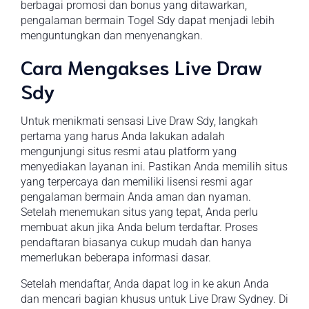
berbagai promosi dan bonus yang ditawarkan,
pengalaman bermain Togel Sdy dapat menjadi lebih
menguntungkan dan menyenangkan.
Cara Mengakses Live Draw
Sdy
Untuk menikmati sensasi Live Draw Sdy, langkah
pertama yang harus Anda lakukan adalah
mengunjungi situs resmi atau platform yang
menyediakan layanan ini. Pastikan Anda memilih situs
yang terpercaya dan memiliki lisensi resmi agar
pengalaman bermain Anda aman dan nyaman.
Setelah menemukan situs yang tepat, Anda perlu
membuat akun jika Anda belum terdaftar. Proses
pendaftaran biasanya cukup mudah dan hanya
memerlukan beberapa informasi dasar.
Setelah mendaftar, Anda dapat log in ke akun Anda
dan mencari bagian khusus untuk Live Draw Sydney. Di