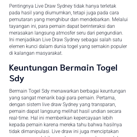
Pentingnya Live Draw Sydney tidak hanya terletak
pada hasil yang diumumkan, tetapi juga pada cara
pemutaran yang menghibur dan mendebarkan. Melalui
tayangan ini, para pemain dapat berinteraksi dan
merasakan langsung atmosfer seru dari pengundian.
Ini menjadikan Live Draw Sydney sebagai salah satu
elemen kunci dalam dunia togel yang semakin populer
di kalangan masyarakat.
Keuntungan Bermain Togel
Sdy
Bermain Togel Sdy menawarkan berbagai keuntungan
yang sangat menarik bagi para pemain. Pertama,
dengan sistem live draw Sydney yang transparan,
pemain dapat langsung melihat hasil undian secara
real-time. Hal ini memberikan kepercayaan lebih
kepada pemain karena mereka tahu bahwa hasilnya
tidak dimanipulasi. Live draw ini juga menciptakan