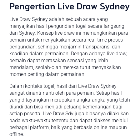
Pengertian Live Draw Sydney
Live Draw Sydney adalah sebuah acara yang
menyajikan hasil pengundian togel secara langsung
dari Sydney. Konsep live draw ini memungkinkan para
pemain untuk menyaksikan secara real-time proses
pengundian, sehingga menjamin transparansi dan
keadilan dalam permainan. Dengan adanya live draw,
pemain dapat merasakan sensasi yang lebih
mendalam, seolah-olah mereka turut menyaksikan
momen penting dalam permainan.
Dalam konteks togel, hasil dari Live Draw Sydney
sangat dinanti-nanti oleh para pemain. Setiap hasil
yang ditayangkan merupakan angka-angka yang telah
diundi dan bisa menjadi peluang kemenangan bagi
setiap peserta. Live Draw Sdy juga biasanya dilakukan
pada waktu-waktu tertentu dan dapat diakses melalui
berbagai platform, baik yang berbasis online maupun
offline.