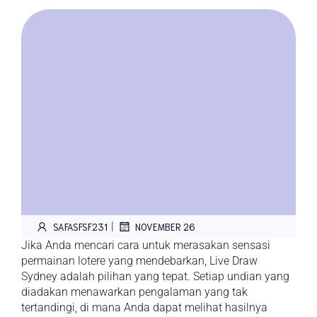
|
SAFASFSF231
NOVEMBER 26
Jika Anda mencari cara untuk merasakan sensasi
permainan lotere yang mendebarkan, Live Draw
Sydney adalah pilihan yang tepat. Setiap undian yang
diadakan menawarkan pengalaman yang tak
tertandingi, di mana Anda dapat melihat hasilnya