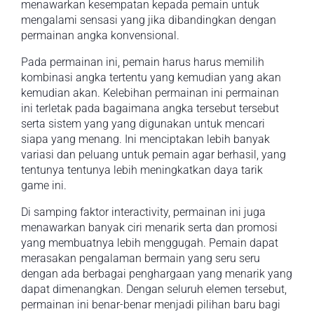
menawarkan kesempatan kepada pemain untuk
mengalami sensasi yang jika dibandingkan dengan
permainan angka konvensional.
Pada permainan ini, pemain harus harus memilih
kombinasi angka tertentu yang kemudian yang akan
kemudian akan. Kelebihan permainan ini permainan
ini terletak pada bagaimana angka tersebut tersebut
serta sistem yang yang digunakan untuk mencari
siapa yang menang. Ini menciptakan lebih banyak
variasi dan peluang untuk pemain agar berhasil, yang
tentunya tentunya lebih meningkatkan daya tarik
game ini.
Di samping faktor interactivity, permainan ini juga
menawarkan banyak ciri menarik serta dan promosi
yang membuatnya lebih menggugah. Pemain dapat
merasakan pengalaman bermain yang seru seru
dengan ada berbagai penghargaan yang menarik yang
dapat dimenangkan. Dengan seluruh elemen tersebut,
permainan ini benar-benar menjadi pilihan baru bagi