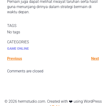
Pemain juga dapat melihat riwayat taruhan serta hasil
guna menunjang dirinya dalam strategi bermain di
waktu depan.
TAGS
No tags
CATEGORIES
GAME ONLINE
Previous
Next
Comments are closed
© 2026 hermstudio.com. Created with ❤️ using WordPress