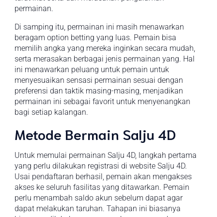
permainan.
Di samping itu, permainan ini masih menawarkan
beragam option betting yang luas. Pemain bisa
memilih angka yang mereka inginkan secara mudah,
serta merasakan berbagai jenis permainan yang. Hal
ini menawarkan peluang untuk pemain untuk
menyesuaikan sensasi permainan sesuai dengan
preferensi dan taktik masing-masing, menjadikan
permainan ini sebagai favorit untuk menyenangkan
bagi setiap kalangan.
Metode Bermain Salju 4D
Untuk memulai permainan Salju 4D, langkah pertama
yang perlu dilakukan registrasi di website Salju 4D.
Usai pendaftaran berhasil, pemain akan mengakses
akses ke seluruh fasilitas yang ditawarkan. Pemain
perlu menambah saldo akun sebelum dapat agar
dapat melakukan taruhan. Tahapan ini biasanya