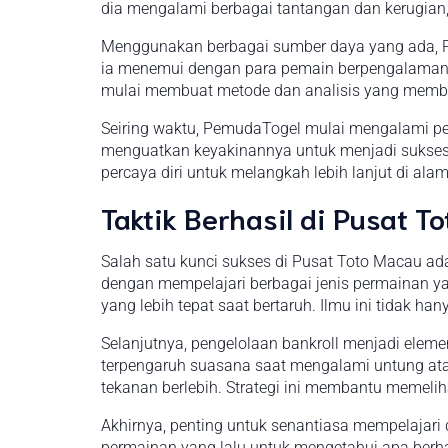
dia mengalami berbagai tantangan dan kerugian, 
Menggunakan berbagai sumber daya yang ada, Pe
ia menemui dengan para pemain berpengalaman y
mulai membuat metode dan analisis yang memba
Seiring waktu, PemudaTogel mulai mengalami pe
menguatkan keyakinannya untuk menjadi sukses
percaya diri untuk melangkah lebih lanjut di al
Taktik Berhasil di Pusat T
Salah satu kunci sukses di Pusat Toto Macau a
dengan mempelajari berbagai jenis permainan y
yang lebih tepat saat bertaruh. Ilmu ini tidak 
Selanjutnya, pengelolaan bankroll menjadi eleme
terpengaruh suasana saat mengalami untung ata
tekanan berlebih. Strategi ini membantu memeliha
Akhirnya, penting untuk senantiasa mempelajari 
permainan yang lalu untuk mengetahui apa berha