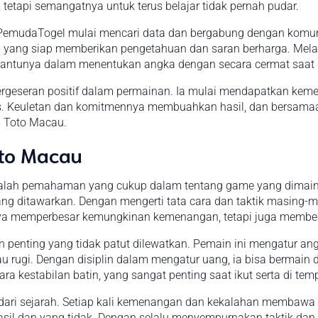
tetapi semangatnya untuk terus belajar tidak pernah pudar.
mudaTogel mulai mencari data dan bergabung dengan komunita
ang siap memberikan pengetahuan dan saran berharga. Melalu
ntunya dalam menentukan angka dengan secara cermat saat 
rgeseran positif dalam permainan. Ia mulai mendapatkan kemen
. Keuletan dan komitmennya membuahkan hasil, dan bersamaa
am Toto Macau.
oto Macau
dalah pemahaman yang cukup dalam tentang game yang dimaink
ang ditawarkan. Dengan mengerti tata cara dan taktik masing
hanya memperbesar kemungkinan kemenangan, tetapi juga memberi
n penting yang tidak patut dilewatkan. Pemain ini mengatur ang
u rugi. Dengan disiplin dalam mengatur uang, ia bisa bermai
ra kestabilan batin, yang sangat penting saat ikut serta di tem
dari sejarah. Setiap kali kemenangan dan kekalahan membawa pe
sil dan yang tidak. Dengan selalu menyempurnakan taktik dan