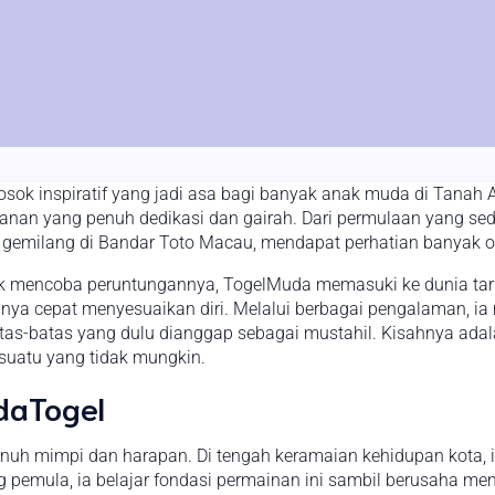
sosok inspiratif yang jadi asa bagi banyak anak muda di Tanah A
an yang penuh dedikasi dan gairah. Dari permulaan yang sed
 gemilang di Bandar Toto Macau, mendapat perhatian banyak o
tuk mencoba peruntungannya, TogelMuda memasuki ke dunia ta
ya cepat menyesuaikan diri. Melalui berbagai pengalaman, ia
tas-batas yang dulu dianggap sebagai mustahil. Kisahnya adal
esuatu yang tidak mungkin.
daTogel
uh mimpi dan harapan. Di tengah keramaian kehidupan kota, 
pemula, ia belajar fondasi permainan ini sambil berusaha meng