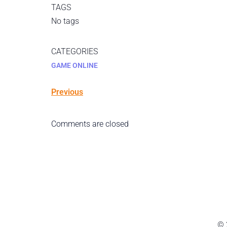
TAGS
No tags
CATEGORIES
GAME ONLINE
Previous
Comments are closed
© 