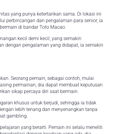
s yang punya ketertarikan sama. Di lokasi ini
i perbincangan dan pengalaman para senior, ia
bermain di bandar Toto Macao.
angan kecil demi kecil, yang semakin
n dengan pengalaman yang didapat, ia semakin
an. Seorang pemain, sebagai contoh, mulai
-masing permainan, dia dapat membuat keputusan
kan sikap percaya diri saat bermain.
garan khusus untuk berjudi, sehingga ia tidak
n dengan lebih tenang dan menyenangkan tanpa
pat gambling.
lajaran yang berarti. Pemain ini selalu meneliti
 beradaptasi dengan keadaan yang ada, dia