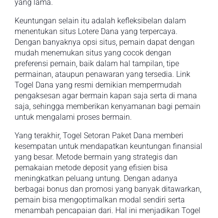
yang lama.
Keuntungan selain itu adalah kefleksibelan dalam
menentukan situs Lotere Dana yang terpercaya.
Dengan banyaknya opsi situs, pemain dapat dengan
mudah menemukan situs yang cocok dengan
preferensi pemain, baik dalam hal tampilan, tipe
permainan, ataupun penawaran yang tersedia. Link
Togel Dana yang resmi demikian mempermudah
pengaksesan agar bermain kapan saja serta di mana
saja, sehingga memberikan kenyamanan bagi pemain
untuk mengalami proses bermain.
Yang terakhir, Togel Setoran Paket Dana memberi
kesempatan untuk mendapatkan keuntungan finansial
yang besar. Metode bermain yang strategis dan
pemakaian metode deposit yang efisien bisa
meningkatkan peluang untung. Dengan adanya
berbagai bonus dan promosi yang banyak ditawarkan,
pemain bisa mengoptimalkan modal sendiri serta
menambah pencapaian dari. Hal ini menjadikan Togel