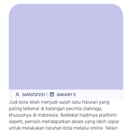
|
SAFASFSF231
JANUARY 5
Judi bola telah menjadi salah satu hiburan yang
paling terkenal di kalangan pecinta olahraga,
khususnya di Indonesia. Berbekal hadirnya platform
seperti, pemain mendapatkan akses yang lebih cepat
untuk melakukan taruhan bola melalui online. Selain