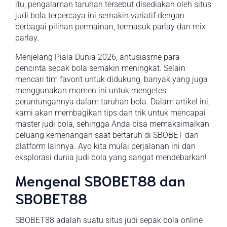
itu, pengalaman taruhan tersebut disediakan oleh situs
judi bola terpercaya ini semakin variatif dengan
berbagai pilihan permainan, termasuk parlay dan mix
parlay.
Menjelang Piala Dunia 2026, antusiasme para
pencinta sepak bola semakin meningkat. Selain
mencari tim favorit untuk didukung, banyak yang juga
menggunakan momen ini untuk mengetes
peruntungannya dalam taruhan bola. Dalam artikel ini,
kami akan membagikan tips dan trik untuk mencapai
master judi bola, sehingga Anda bisa memaksimalkan
peluang kemenangan saat bertaruh di SBOBET dan
platform lainnya. Ayo kita mulai perjalanan ini dan
eksplorasi dunia judi bola yang sangat mendebarkan!
Mengenal SBOBET88 dan
SBOBET88
SBOBET88 adalah suatu situs judi sepak bola online