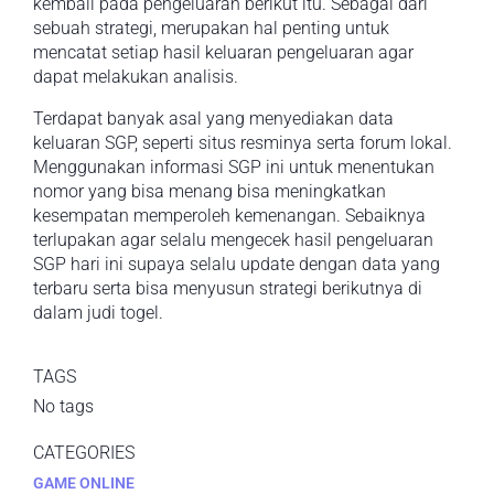
kembali pada pengeluaran berikut itu. Sebagai dari
sebuah strategi, merupakan hal penting untuk
mencatat setiap hasil keluaran pengeluaran agar
dapat melakukan analisis.
Terdapat banyak asal yang menyediakan data
keluaran SGP, seperti situs resminya serta forum lokal.
Menggunakan informasi SGP ini untuk menentukan
nomor yang bisa menang bisa meningkatkan
kesempatan memperoleh kemenangan. Sebaiknya
terlupakan agar selalu mengecek hasil pengeluaran
SGP hari ini supaya selalu update dengan data yang
terbaru serta bisa menyusun strategi berikutnya di
dalam judi togel.
TAGS
No tags
CATEGORIES
GAME ONLINE