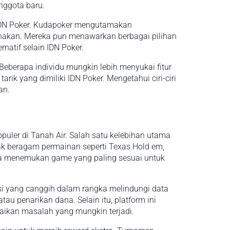
nggota baru.
n IDN Poker. Kudapoker mengutamakan
nakan. Mereka pun menawarkan berbagai pilihan
natif selain IDN Poker.
Beberapa individu mungkin lebih menyukai fitur
ik yang dimiliki IDN Poker. Mengetahui ciri-ciri
an.
uler di Tanah Air. Salah satu kelebihan utama
yak beragam permainan seperti Texas Hold em,
ta menemukan game yang paling sesuai untuk
psi yang canggih dalam rangka melindungi data
au penarikan dana. Selain itu, platform ini
ikan masalah yang mungkin terjadi.