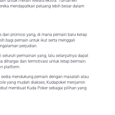
in untuk meraih reward ekstra. Turnamen
mereka mendapatkan peluang lebih besar dalam
s dan promosi yang, di mana pemain baru kerap
h bagi pemain untuk ikut serta menggali
engalaman perjudian.
 seluruh permainan yang, lalu selanjutnya dapat
a dihargai dan termotivasi untuk tetap bermain.
n platform.
nal sedia mendukung pemain dengan masalah atau
obile yang mudah diakses, Kudapoker menjamin
sebut membuat Kuda Poker sebagai pilihan yang