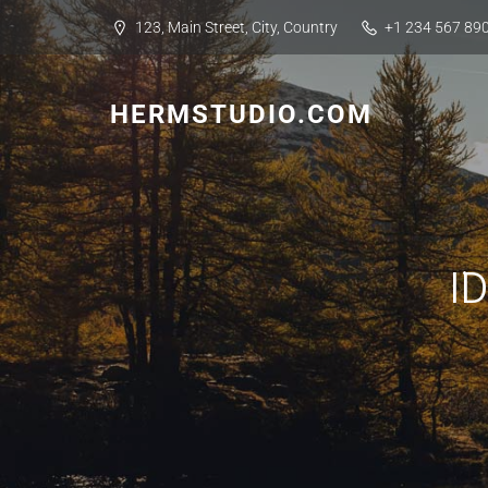
Skip
123, Main Street, City, Country
+1 234 567 89
to
content
HERMSTUDIO.COM
ID