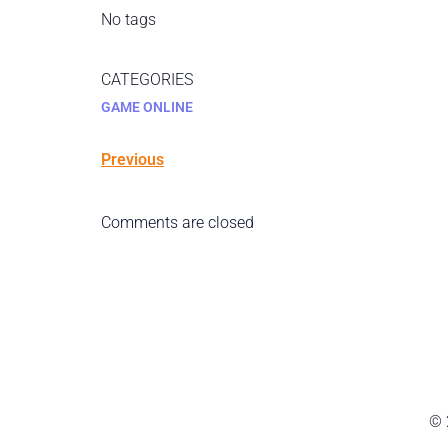
No tags
CATEGORIES
GAME ONLINE
Previous
Comments are closed
© 