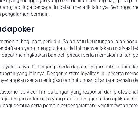
mosi yang menggugah yang memberikan peluang bagi para pema
ang, tapi juga berbagai imbalan menarik lainnya. Sehingga, 
n pengalaman bermain.
udapoker
nonjol bagi para perjudin. Salah satu keuntungan ialah bonu
aftaran yang menggiurkan. Hal ini menyediakan motivasi lebi
a dapat meningkatkan bankroll pribadi serta memaksimalkan p
 loyalitas nya. Kalangan peserta dapat mengumpulkan poin dari
ungan yang lainnya. Dengan sistem loyalitas ini, peserta meras
nyenangkan serta meningkatkan hubungan di antara pemain da
customer service. Tim dukungan yang responsif dan profesio
h lagi, dengan antarmuka yang ramah pengguna dan aplikasi m
ik bagi pemula serta pemain berpengalaman. Keistimewaan ter