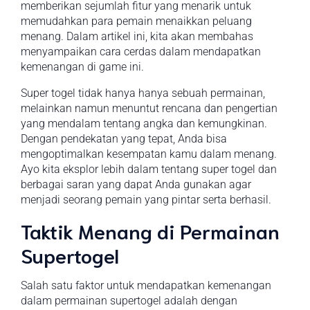
memberikan sejumlah fitur yang menarik untuk
memudahkan para pemain menaikkan peluang
menang. Dalam artikel ini, kita akan membahas
menyampaikan cara cerdas dalam mendapatkan
kemenangan di game ini.
Super togel tidak hanya hanya sebuah permainan,
melainkan namun menuntut rencana dan pengertian
yang mendalam tentang angka dan kemungkinan.
Dengan pendekatan yang tepat, Anda bisa
mengoptimalkan kesempatan kamu dalam menang.
Ayo kita eksplor lebih dalam tentang super togel dan
berbagai saran yang dapat Anda gunakan agar
menjadi seorang pemain yang pintar serta berhasil.
Taktik Menang di Permainan
Supertogel
Salah satu faktor untuk mendapatkan kemenangan
dalam permainan supertogel adalah dengan