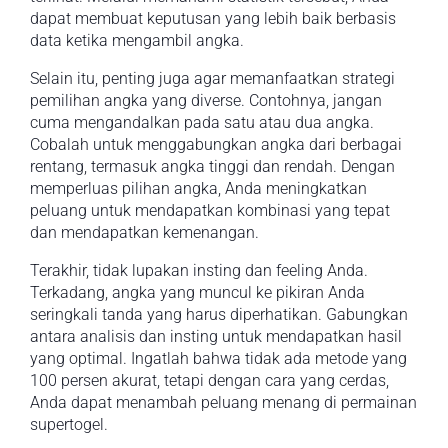
dapat membuat keputusan yang lebih baik berbasis
data ketika mengambil angka.
Selain itu, penting juga agar memanfaatkan strategi
pemilihan angka yang diverse. Contohnya, jangan
cuma mengandalkan pada satu atau dua angka.
Cobalah untuk menggabungkan angka dari berbagai
rentang, termasuk angka tinggi dan rendah. Dengan
memperluas pilihan angka, Anda meningkatkan
peluang untuk mendapatkan kombinasi yang tepat
dan mendapatkan kemenangan.
Terakhir, tidak lupakan insting dan feeling Anda.
Terkadang, angka yang muncul ke pikiran Anda
seringkali tanda yang harus diperhatikan. Gabungkan
antara analisis dan insting untuk mendapatkan hasil
yang optimal. Ingatlah bahwa tidak ada metode yang
100 persen akurat, tetapi dengan cara yang cerdas,
Anda dapat menambah peluang menang di permainan
supertogel.