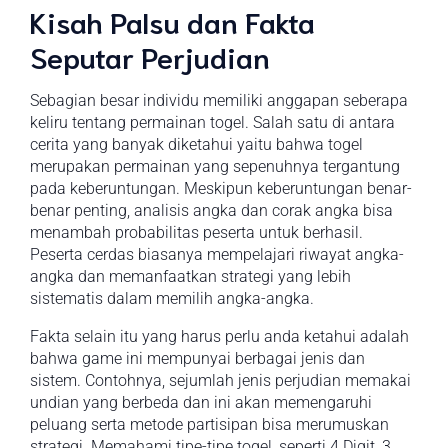
Kisah Palsu dan Fakta
Seputar Perjudian
Sebagian besar individu memiliki anggapan seberapa
keliru tentang permainan togel. Salah satu di antara
cerita yang banyak diketahui yaitu bahwa togel
merupakan permainan yang sepenuhnya tergantung
pada keberuntungan. Meskipun keberuntungan benar-
benar penting, analisis angka dan corak angka bisa
menambah probabilitas peserta untuk berhasil.
Peserta cerdas biasanya mempelajari riwayat angka-
angka dan memanfaatkan strategi yang lebih
sistematis dalam memilih angka-angka.
Fakta selain itu yang harus perlu anda ketahui adalah
bahwa game ini mempunyai berbagai jenis dan
sistem. Contohnya, sejumlah jenis perjudian memakai
undian yang berbeda dan ini akan memengaruhi
peluang serta metode partisipan bisa merumuskan
strategi. Memahami tipe-tipe togel, seperti 4 Digit, 3