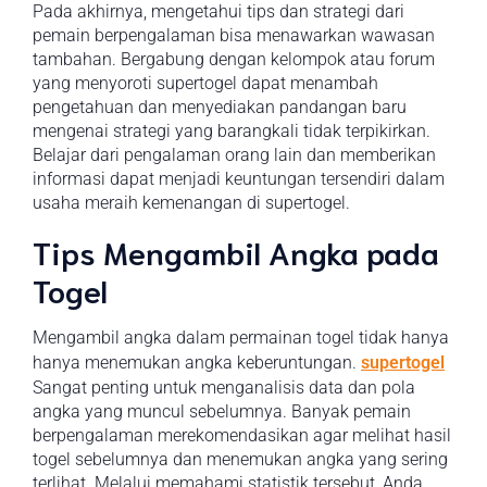
Pada akhirnya, mengetahui tips dan strategi dari
pemain berpengalaman bisa menawarkan wawasan
tambahan. Bergabung dengan kelompok atau forum
yang menyoroti supertogel dapat menambah
pengetahuan dan menyediakan pandangan baru
mengenai strategi yang barangkali tidak terpikirkan.
Belajar dari pengalaman orang lain dan memberikan
informasi dapat menjadi keuntungan tersendiri dalam
usaha meraih kemenangan di supertogel.
Tips Mengambil Angka pada
Togel
Mengambil angka dalam permainan togel tidak hanya
hanya menemukan angka keberuntungan.
supertogel
Sangat penting untuk menganalisis data dan pola
angka yang muncul sebelumnya. Banyak pemain
berpengalaman merekomendasikan agar melihat hasil
togel sebelumnya dan menemukan angka yang sering
terlihat. Melalui memahami statistik tersebut, Anda