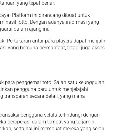
etahuan yang tepat benar.
aya. Platform ini dirancang dibuat untuk
asil lotto. Dengan adanya informasi yang
uarai dalam ajang ini.
ik. Pertukaran antar para players dapat menjalin
asi yang berguna bermanfaat, tetapi juga akses
uk para penggemar toto. Salah satu keunggulan
nkan pengguna baru untuk menjelajahi
ng transparan secara detail, yang mana
transaksi pengguna selalu terlindungi dengan
ka beroperasi dalam tempat yang terjamin.
kan, serta hal ini membuat mereka yang selalu