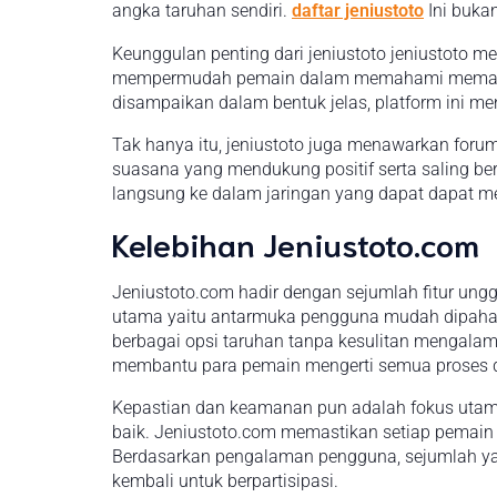
angka taruhan sendiri.
daftar jeniustoto
Ini bukan
Keunggulan penting dari jeniustoto jeniustoto me
mempermudah pemain dalam memahami memahami 
disampaikan dalam bentuk jelas, platform ini me
Tak hanya itu, jeniustoto juga menawarkan forum
suasana yang mendukung positif serta saling be
langsung ke dalam jaringan yang dapat dapat m
Kelebihan Jeniustoto.com
Jeniustoto.com hadir dengan sejumlah fitur ung
utama yaitu antarmuka pengguna mudah dipaha
berbagai opsi taruhan tanpa kesulitan mengalami
membantu para pemain mengerti semua proses 
Kepastian dan keamanan pun adalah fokus utama J
baik. Jeniustoto.com memastikan setiap pemain
Berdasarkan pengalaman pengguna, sejumlah yan
kembali untuk berpartisipasi.