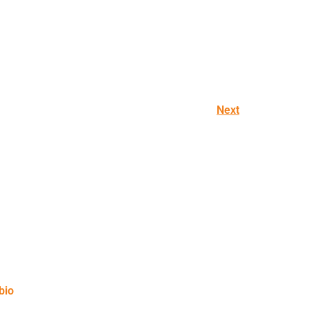
Next
bio