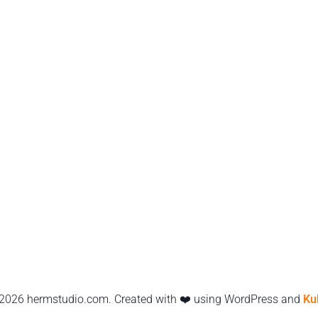
2026 hermstudio.com. Created with ❤️ using WordPress and
Ku