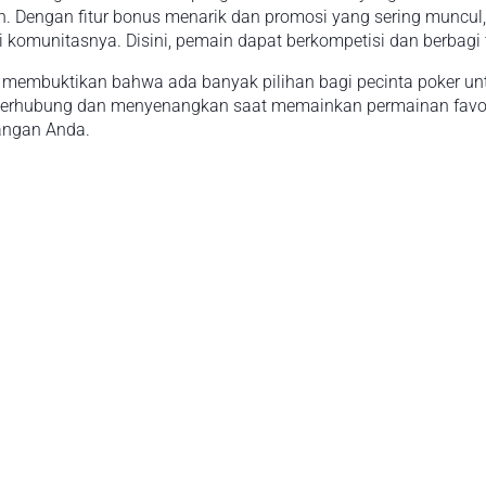
an. Dengan fitur bonus menarik dan promosi yang sering muncu
 komunitasnya. Disini, pemain dapat berkompetisi dan berbagi 
, membuktikan bahwa ada banyak pilihan bagi pecinta poker unt
 terhubung dan menyenangkan saat memainkan permainan favorit
tangan Anda.