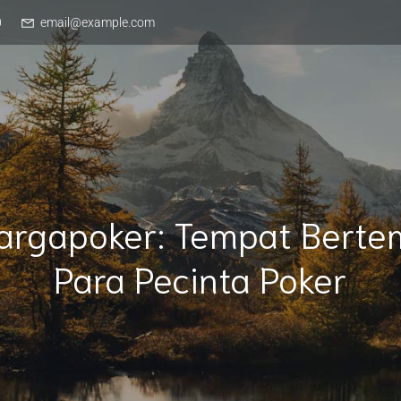
0
email@example.com
argapoker: Tempat Berte
Para Pecinta Poker