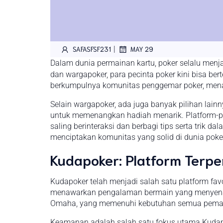
|
SAFASFSF231
MAY 29
Dalam dunia permainan kartu, poker selalu menja
dan wargapoker, para pecinta poker kini bisa b
berkumpulnya komunitas penggemar poker, mena
Selain wargapoker, ada juga banyak pilihan lain
untuk memenangkan hadiah menarik. Platform-pla
saling berinteraksi dan berbagi tips serta trik
menciptakan komunitas yang solid di dunia poker
Kudapoker: Platform Terp
Kudapoker telah menjadi salah satu platform favo
menawarkan pengalaman bermain yang menyenang
Omaha, yang memenuhi kebutuhan semua pemai
Keamanan adalah salah satu fokus utama Kudapok