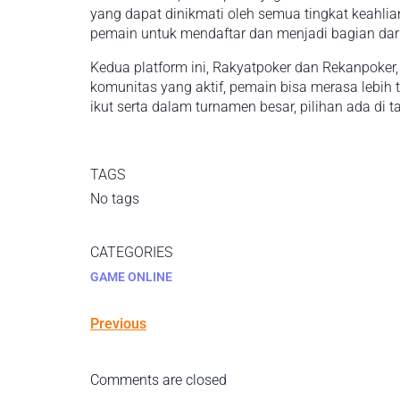
yang dapat dinikmati oleh semua tingkat keahli
pemain untuk mendaftar dan menjadi bagian dari
Kedua platform ini, Rakyatpoker dan Rekanpoker
komunitas yang aktif, pemain bisa merasa lebih
ikut serta dalam turnamen besar, pilihan ada di 
TAGS
No tags
CATEGORIES
GAME ONLINE
Previous
Comments are closed