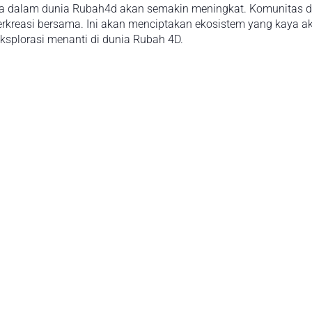
na dalam dunia Rubah4d akan semakin meningkat. Komunitas da
berkreasi bersama. Ini akan menciptakan ekosistem yang kaya ak
ksplorasi menanti di dunia Rubah 4D.