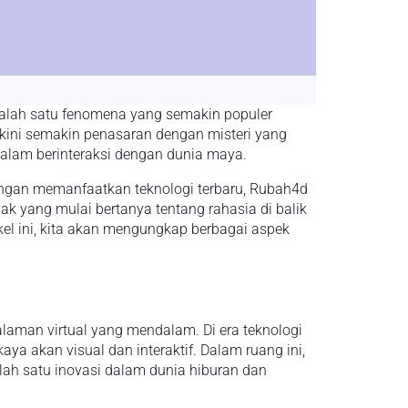
 Salah satu fenomena yang semakin populer
ini semakin penasaran dengan misteri yang
lam berinteraksi dengan dunia maya.
ngan memanfaatkan teknologi terbaru, Rubah4d
 yang mulai bertanya tentang rahasia di balik
kel ini, kita akan mengungkap berbagai aspek
aman virtual yang mendalam. Di era teknologi
 akan visual dan interaktif. Dalam ruang ini,
lah satu inovasi dalam dunia hiburan dan