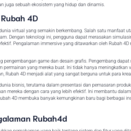
an juga sebuah ekosistem yang hidup dan dinamis.
 Rubah 4D
dunia virtual yang semakin berkembang. Salah satu manfaat
am. Dengan teknologi ini, pengguna dapat merasakan simulasi
fektif. Pengalaman immersive yang ditawarkan oleh Rubah 4D
dang pengembangan game dan desain grafis. Pengembang dapa
am permainan yang mereka buat. Ini tidak hanya meningkatkan vi
rkan, Rubah 4D menjadi alat yang sangat berguna untuk para kr
dunia bisnis, terutama dalam presentasi dan pemasaran produk.
n mereka dengan cara yang lebih efektif. Ini membantu dalam
ubah 4D membuka banyak kemungkinan baru bagi berbagai indus
ngalaman Rubah4d
n pemahaman yang baik tentang sistem dan fitur yang ditaw