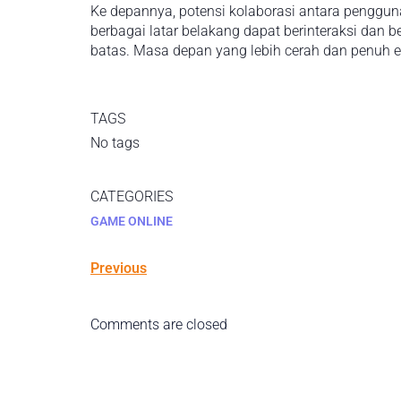
Ke depannya, potensi kolaborasi antara penggu
berbagai latar belakang dapat berinteraksi dan 
batas. Masa depan yang lebih cerah dan penuh e
TAGS
No tags
CATEGORIES
GAME ONLINE
Previous
Comments are closed