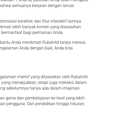
 bahwa semuanya berjalan dengan lancar.
misasi karakter, dan fitur interaktif lainnya.
mati lebih banyak konten yang ditawarkan.
n bermanfaat bagi permainan Anda.
embantu Anda menikmati Rubah4d tanpa merasa
 pengalaman Anda dengan baik, Anda bisa
ngalaman imersif yang ditawarkan oleh Rubah4d
yang menakjubkan, tetapi juga interaksi dalam
yang sebelumnya hanya ada dalam imajinasi.
n game dan pembelajaran ke level yang lebih
atan pengguna. Dari pendidikan hingga hiburan,