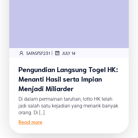
|
SAFASFSF231
JULY 14
Pengundian Langsung Togel HK:
Menanti Hasil serta Impian
Menjadi Miliarder
Di dalam permainan taruhan, lotto HK telah
jadi salah satu kejadian yang menarik banyak
orang. Di […]
Read more