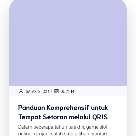
|
SAFASFSF231
JULY 14
Panduan Komprehensif untuk
Tempat Setoran melalui QRIS
Dalam beberapa tahun terakhir, game slot
online menjadi salah satu pilihan hiburan