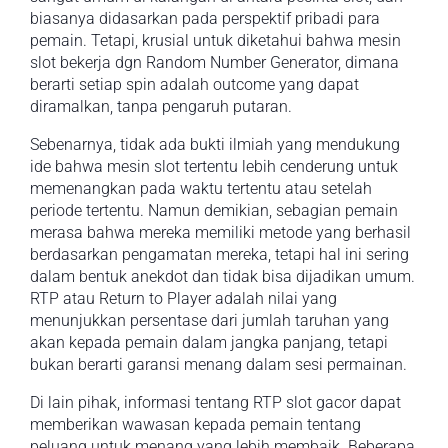
biasanya didasarkan pada perspektif pribadi para
pemain. Tetapi, krusial untuk diketahui bahwa mesin
slot bekerja dgn Random Number Generator, dimana
berarti setiap spin adalah outcome yang dapat
diramalkan, tanpa pengaruh putaran.
Sebenarnya, tidak ada bukti ilmiah yang mendukung
ide bahwa mesin slot tertentu lebih cenderung untuk
memenangkan pada waktu tertentu atau setelah
periode tertentu. Namun demikian, sebagian pemain
merasa bahwa mereka memiliki metode yang berhasil
berdasarkan pengamatan mereka, tetapi hal ini sering
dalam bentuk anekdot dan tidak bisa dijadikan umum.
RTP atau Return to Player adalah nilai yang
menunjukkan persentase dari jumlah taruhan yang
akan kepada pemain dalam jangka panjang, tetapi
bukan berarti garansi menang dalam sesi permainan.
Di lain pihak, informasi tentang RTP slot gacor dapat
memberikan wawasan kepada pemain tentang
peluang untuk menang yang lebih membaik. Beberapa