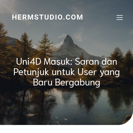
Skip
to
content
HERMSTUDIO.COM
Uni4D Masuk: Saran dan
Petunjuk untuk User yang
Baru Bergabung