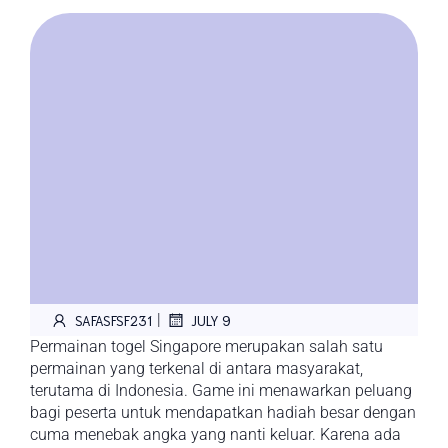
|
SAFASFSF231
JULY 9
Permainan togel Singapore merupakan salah satu
permainan yang terkenal di antara masyarakat,
terutama di Indonesia. Game ini menawarkan peluang
bagi peserta untuk mendapatkan hadiah besar dengan
cuma menebak angka yang nanti keluar. Karena ada