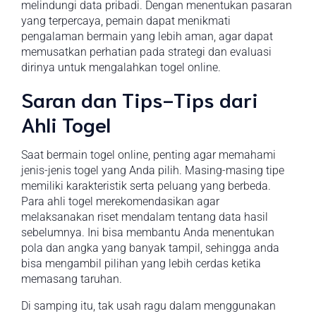
melindungi data pribadi. Dengan menentukan pasaran
yang terpercaya, pemain dapat menikmati
pengalaman bermain yang lebih aman, agar dapat
memusatkan perhatian pada strategi dan evaluasi
dirinya untuk mengalahkan togel online.
Saran dan Tips-Tips dari
Ahli Togel
Saat bermain togel online, penting agar memahami
jenis-jenis togel yang Anda pilih. Masing-masing tipe
memiliki karakteristik serta peluang yang berbeda.
Para ahli togel merekomendasikan agar
melaksanakan riset mendalam tentang data hasil
sebelumnya. Ini bisa membantu Anda menentukan
pola dan angka yang banyak tampil, sehingga anda
bisa mengambil pilihan yang lebih cerdas ketika
memasang taruhan.
Di samping itu, tak usah ragu dalam menggunakan