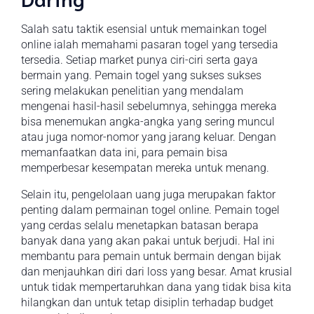
Salah satu taktik esensial untuk memainkan togel
online ialah memahami pasaran togel yang tersedia
tersedia. Setiap market punya ciri-ciri serta gaya
bermain yang. Pemain togel yang sukses sukses
sering melakukan penelitian yang mendalam
mengenai hasil-hasil sebelumnya, sehingga mereka
bisa menemukan angka-angka yang sering muncul
atau juga nomor-nomor yang jarang keluar. Dengan
memanfaatkan data ini, para pemain bisa
memperbesar kesempatan mereka untuk menang.
Selain itu, pengelolaan uang juga merupakan faktor
penting dalam permainan togel online. Pemain togel
yang cerdas selalu menetapkan batasan berapa
banyak dana yang akan pakai untuk berjudi. Hal ini
membantu para pemain untuk bermain dengan bijak
dan menjauhkan diri dari loss yang besar. Amat krusial
untuk tidak mempertaruhkan dana yang tidak bisa kita
hilangkan dan untuk tetap disiplin terhadap budget