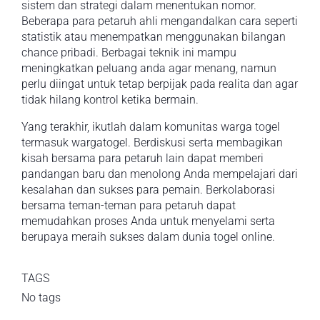
sistem dan strategi dalam menentukan nomor.
Beberapa para petaruh ahli mengandalkan cara seperti
statistik atau menempatkan menggunakan bilangan
chance pribadi. Berbagai teknik ini mampu
meningkatkan peluang anda agar menang, namun
perlu diingat untuk tetap berpijak pada realita dan agar
tidak hilang kontrol ketika bermain.
Yang terakhir, ikutlah dalam komunitas warga togel
termasuk wargatogel. Berdiskusi serta membagikan
kisah bersama para petaruh lain dapat memberi
pandangan baru dan menolong Anda mempelajari dari
kesalahan dan sukses para pemain. Berkolaborasi
bersama teman-teman para petaruh dapat
memudahkan proses Anda untuk menyelami serta
berupaya meraih sukses dalam dunia togel online.
TAGS
No tags