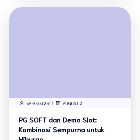
|
SAFASFSF231
AUGUST 3
PG SOFT dan Demo Slot:
Kombinasi Sempurna untuk
Hiburan