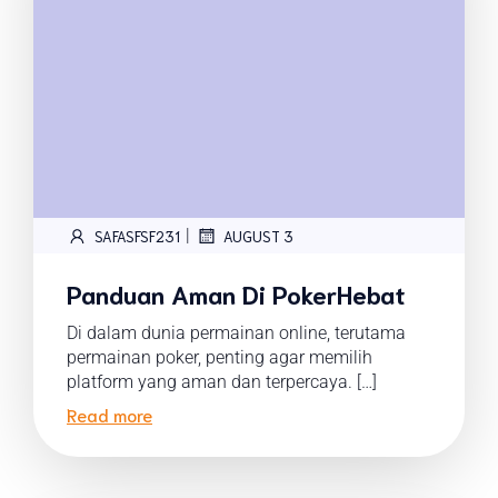
|
SAFASFSF231
AUGUST 3
Panduan Aman Di PokerHebat
Di dalam dunia permainan online, terutama
permainan poker, penting agar memilih
platform yang aman dan terpercaya. […]
Read more