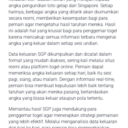
angka pengundian toto gelap dari Singapore. Setiap
harinya, berbagai angka yang ditarik akan diumumkan
secara resmi, memberikan kesempatan bagi para
pemain agar mengetahui hasil taruhan mereka. Hasil
ini adalah hal yang krusial bagi para penggemar togel
karena mencakup semua informasi terbaru mengenai
angka yang keluar dalam setiap sesi undian.
Data keluaran SGP dikumpulkan dan dicatat dalam
format yang mudah diakses, sering kali melalui situs
resmi atau platform togel online. Pemain dapat
memeriksa angka keluaran setiap hari, baik itu sesi
pagi, siang, atau malam. Dengan informasi real-time,
pemain bisa membuat keputusan lebih baik tentang
taruhan yang akan mereka pasang, berlandaskan
angka yang biasa keluar ataupun pola tertentu.
Memantau hasil SGP juga mendukung para
penggemar togel agar menerapkan strategi permainan
yang lebih efektif. Melalui menganalisis data keluaran
dari hari ke hari, para pemain bisa memperkirakan