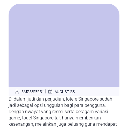
|
SAFASFSF231
AUGUST 23
Di dalam judi dan perjudian, lotere Singapore sudah
jadi sebagai opsi unggulan bagi para pengguna.
Dengan riwayat yang resmi serta beragam variasi
game, togel Singapore tak hanya memberikan
kesenangan, melainkan juga peluang guna mendapat