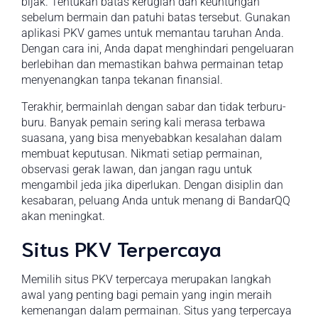
bijak. Tentukan batas kerugian dan keuntungan
sebelum bermain dan patuhi batas tersebut. Gunakan
aplikasi PKV games untuk memantau taruhan Anda.
Dengan cara ini, Anda dapat menghindari pengeluaran
berlebihan dan memastikan bahwa permainan tetap
menyenangkan tanpa tekanan finansial.
Terakhir, bermainlah dengan sabar dan tidak terburu-
buru. Banyak pemain sering kali merasa terbawa
suasana, yang bisa menyebabkan kesalahan dalam
membuat keputusan. Nikmati setiap permainan,
observasi gerak lawan, dan jangan ragu untuk
mengambil jeda jika diperlukan. Dengan disiplin dan
kesabaran, peluang Anda untuk menang di BandarQQ
akan meningkat.
Situs PKV Terpercaya
Memilih situs PKV terpercaya merupakan langkah
awal yang penting bagi pemain yang ingin meraih
kemenangan dalam permainan. Situs yang terpercaya