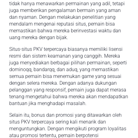
tidak hanya menawarkan permainan yang adil, tetapi
juga memberikan pengalaman bermain yang aman
dan nyaman. Dengan melakukan penelitian yang
mendalam mengenai reputasi situs, pemain bisa
memastikan bahwa mereka berinvestasi waktu dan
uang mereka dengan bijak.
Situs-situs PKV terpercaya biasanya memiliki lisensi
resmi dan sistem keamanan yang canggih. Mereka
juga menyediakan berbagai pilihan permainan, seperti
dominoqq, bandarqq, dan aduq, yang memastikan
semua pemain bisa menemukan game yang sesuai
dengan selera mereka. Dengan adanya dukungan
pelanggan yang responsif, pemain juga dapat merasa
tenang mengetahui bahwa mereka akan mendapatkan
bantuan jika menghadapi masalah.
Selain itu, bonus dan promosi yang ditawarkan oleh
situs PKV terpercaya sering kali menarik dan
menguntungkan. Dengan mengikuti program loyalitas
atau promosi tertentu, pemain berpotensi