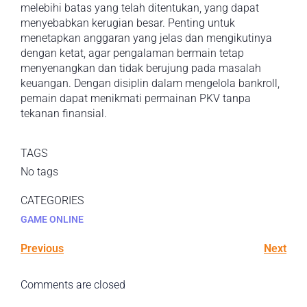
melebihi batas yang telah ditentukan, yang dapat
menyebabkan kerugian besar. Penting untuk
menetapkan anggaran yang jelas dan mengikutinya
dengan ketat, agar pengalaman bermain tetap
menyenangkan dan tidak berujung pada masalah
keuangan. Dengan disiplin dalam mengelola bankroll,
pemain dapat menikmati permainan PKV tanpa
tekanan finansial.
TAGS
No tags
CATEGORIES
GAME ONLINE
Previous
Next
Comments are closed