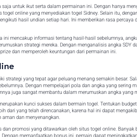
a saja untuk ikut serta dalam permainan ini. Dengan hanya m
 togel online yang menyediakan togel Sidney. Selain itu, den
gikuti hasil undian setiap hari. Ini memberikan rasa percaya 
ta ini mencakup informasi tentang hasil-hasil sebelumnya, angka
umuskan strategi mereka. Dengan menganalisis angka SDY dan
prize dan memperoleh keuntungan dari permainan ini.
line
iki strategi yang tepat agar peluang menang semakin besar. Sal
sebelumnya. Dengan mempelajari pola dan angka yang sering m
elumnya juga sangat membantu dalam merumuskan angka yang mun
 merupakan kunci sukses dalam bermain togel. Tentukan budget
bih dari yang telah direncanakan, karena hal ini dapat mengaki
ih aman dan menyenangkan.
 dan promosi yang ditawarkan oleh situs togel online. Banya
. Dengan memanfaatkan bonus ini, pemain dapat meningkatka