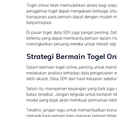
Togel online telah memudahkan akses bagi siap
penggemar togel dapat mengakses berbagai situs
transparan, para pemain dapat dengan mudah men
berpartisipasi.
Di pasar togel, data SDY juga sangat penting. Da
tertentu yang dapat membantu pemain dalam mer
meningkatkan peluang mereka untuk meraih sdy 
Strategi Bermain Togel On
Dalam bermain togel online, penting untuk memil
melakukan analisis terhadap data pengeluaran 
lebih akurat. Data SDY dari hasil keluaran seb
Selain itu, manajemen keuangan yang baik juga
batas tersebut. Jangan tergoda untuk bertaruh le
modal yang bijak akan membuat permainan leb
Terakhir, jangan ragu untuk memanfaatkan bonus
menarik bagi pemain baru maupun pemain tetap