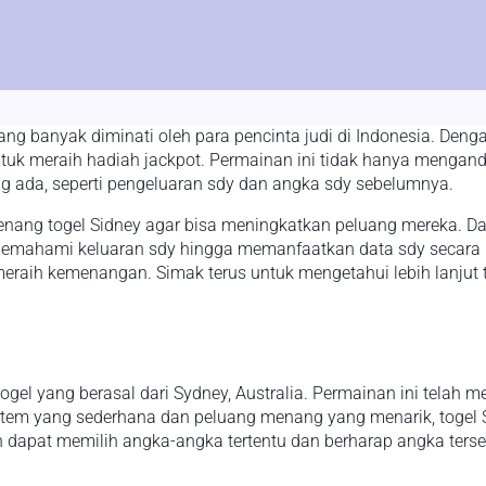
g banyak diminati oleh para pencinta judi di Indonesia. Denga
uk meraih hadiah jackpot. Permainan ini tidak hanya mengand
g ada, seperti pengeluaran sdy dan angka sdy sebelumnya.
enang togel Sidney agar bisa meningkatkan peluang mereka. Da
ri memahami keluaran sdy hingga memanfaatkan data sdy secara
ih kemenangan. Simak terus untuk mengetahui lebih lanjut tent
ogel yang berasal dari Sydney, Australia. Permainan ini telah m
sistem yang sederhana dan peluang menang yang menarik, tog
pat memilih angka-angka tertentu dan berharap angka tersebu