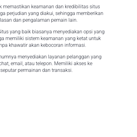
uk memastikan keamanan dan kredibilitas situs
baga perjudian yang diakui, sehingga memberikan
i ulasan dan pengalaman pemain lain.
 Situs yang baik biasanya menyediakan opsi yang
ga memiliki sistem keamanan yang ketat untuk
npa khawatir akan kebocoran informasi.
ya umumnya menyediakan layanan pelanggan yang
at, email, atau telepon. Memiliki akses ke
eputar permainan dan transaksi.