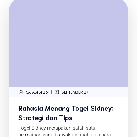
|
SAFASFSF231
SEPTEMBER 27
Rahasia Menang Togel Sidney:
Strategi dan Tips
Togel Sidney merupakan salah satu
permainan yang banyak diminati oleh para