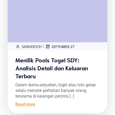
|
SAFASFSF231
SEPTEMBER 27
Menilik Pools Togel SDY:
Analisis Detail dan Keluaran
Terbaru
Dalam dunia perjudian, togel atau toto gelap
selalu menarik perhatian banyak orang,
terutama di kalangan pecinta […]
Read more