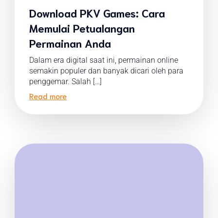
Download PKV Games: Cara
Memulai Petualangan
Permainan Anda
Dalam era digital saat ini, permainan online
semakin populer dan banyak dicari oleh para
penggemar. Salah […]
Read more