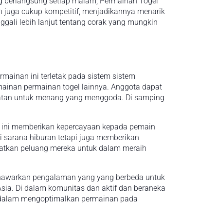
ng berlangsung setiap malam, Permainan Togel
n juga cukup kompetitif, menjadikannya menarik
ggali lebih lanjut tentang corak yang mungkin
mainan ini terletak pada sistem sistem
ainan permainan togel lainnya. Anggota dapat
patan untuk menang yang menggoda. Di samping
al ini memberikan kepercayaan kepada pemain
ai sarana hiburan tetapi juga memberikan
katkan peluang mereka untuk dalam meraih
menawarkan pengalaman yang yang berbeda untuk
 Asia. Di dalam komunitas dan aktif dan beraneka
i dalam mengoptimalkan permainan pada