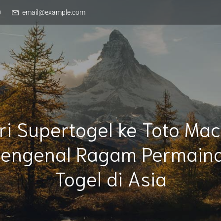
0
email@example.com
ri Supertogel ke Toto Mac
engenal Ragam Permain
Togel di Asia