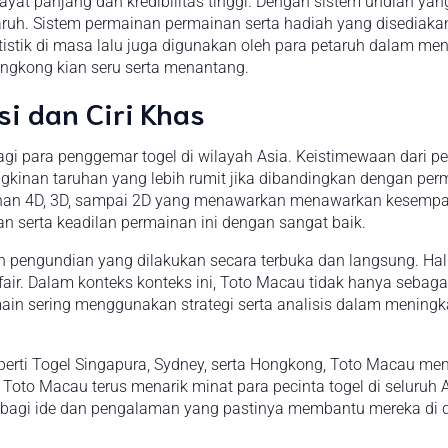
ayat panjang dan kredibilitas tinggi. Dengan sistem undian ya
aruh. Sistem permainan permainan serta hadiah yang disediaka
tistik di masa lalu juga digunakan oleh para petaruh dalam men
ongkong kian seru serta menantang.
i dan Ciri Khas
i para penggemar togel di wilayah Asia. Keistimewaan dari per
inan taruhan yang lebih rumit jika dibandingkan dengan perm
aruhan 4D, 3D, sampai 2D yang menawarkan menawarkan kesem
an serta keadilan permainan ini dengan sangat baik.
an pengundian yang dilakukan secara terbuka dan langsung. H
fair. Dalam konteks konteks ini, Toto Macau tidak hanya sebag
ain sering menggunakan strategi serta analisis dalam mening
eperti Togel Singapura, Sydney, serta Hongkong, Toto Macau 
, Toto Macau terus menarik minat para pecinta togel di seluruh
berbagi ide dan pengalaman yang pastinya membantu mereka d