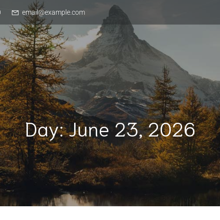
0
email@example.com
Day:
June 23, 2026