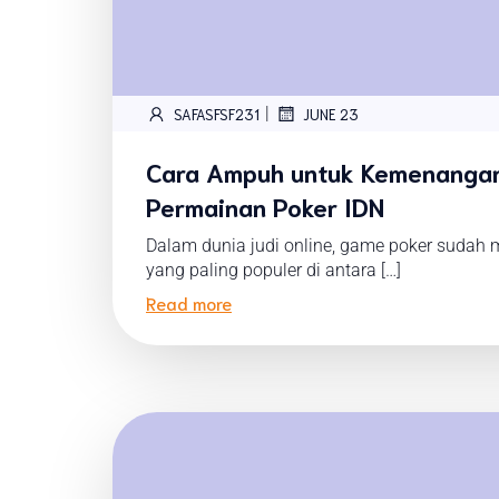
|
SAFASFSF231
JUNE 23
Cara Ampuh untuk Kemenangan
Permainan Poker IDN
Dalam dunia judi online, game poker sudah m
yang paling populer di antara […]
Read more